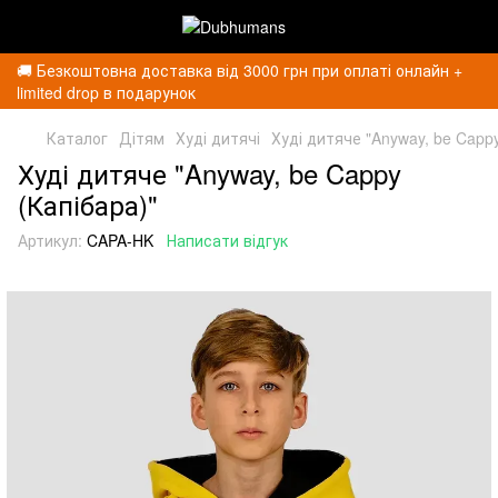
🚚 Безкоштовна доставка від 3000 грн при оплаті онлайн +
limited drop в подарунок
Каталог
Дітям
Худі дитячі
Худі дитяче "Anyway, be Cappy
Худі дитяче "Anyway, be Cappy
(Капібара)"
Артикул:
CAPA-HK
Написати відгук