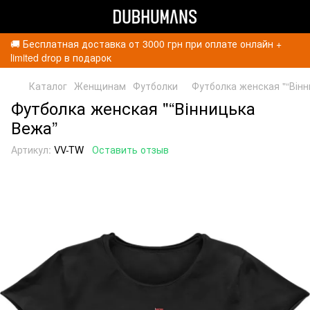
🚚 Бесплатная доставка от 3000 грн при оплате онлайн +
limited drop в подарок
Каталог
Женщинам
Футболки
Футболка женская "“Він
Футболка женская "“Вінницька
Вежа”
Артикул:
VV-TW
Оставить отзыв