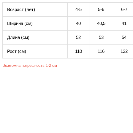
Возраст (лет)
4-5
5-6
6-7
Ширина (см)
40
40,5
41
Длина (см)
52
53
54
Рост (см)
110
116
122
Возможна погрешность 1-2 см