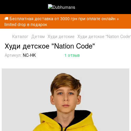
🚚 Бесплатная доставка от 3000 грн при оплате онлайн +
limited drop в подарок
Каталог
Детям
Худи детские
Худи детское "Nation Code
Худи детское "Nation Code"
Артикул:
NC-HK
1 отзыв