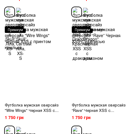
Премиум
Премиум
Футболка мужская оверсайз
Футболка мужская оверсайз
"Wire Wings" Черная XSS с
“Rave” Черная XSS с
принтом крыльев
надписью
1 750 грн
1 750 грн