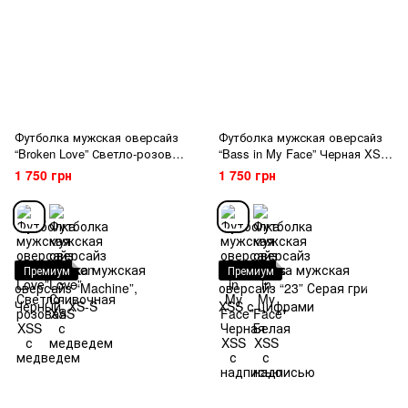
Футболка мужская оверсайз
Футболка мужская оверсайз
“Broken Love” Светло-розовая
“Bass in My Face” Черная XSS
XSS с медведем
с надписью
1 750 грн
1 750 грн
Премиум
Премиум