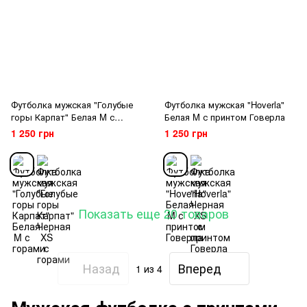
Футболка мужская "Голубые
Футболка мужская "Hoverla"
горы Карпат" Белая M с
Белая M с принтом Говерла
горами
1 250 грн
1 250 грн
Показать еще 20 товаров
Назад
Вперед
1
из 4