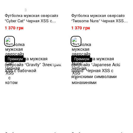
3
Футболка мужская оверсайз
Футболка мужская оверсайз
"Cyber Cat" Черная XSS с
“Twosome Nuns” Черная XSS с
котом
монахинями
1 370 грн
1 370 грн
Премиум
Премиум