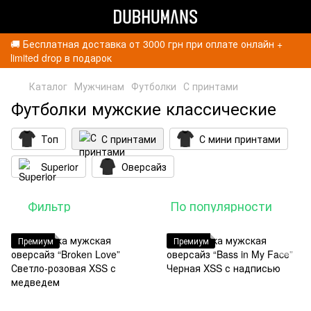
🚚 Бесплатная доставка от 3000 грн при оплате онлайн +
limited drop в подарок
Каталог
Мужчинам
Футболки
С принтами
Футболки мужские классические
Топ
С принтами
С мини принтами
Superior
Оверсайз
Фильтр
По популярности
Премиум
Премиум