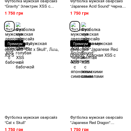
Футболка мужская оверсайз
Футболка мужская оверсайз
“Gravity” Электрик XSS с
“Japanese Acid Sound” Черная
бабочкой
XSS с японскими символами
1 750 грн
1 750 грн
Премиум
Премиум
Футболка мужская оверсайз
Футболка мужская оверсайз
“Cat x Skull”
"Japanese Red Dragon"
Красная XSS с драконом
1 750 грн
1 750 грн