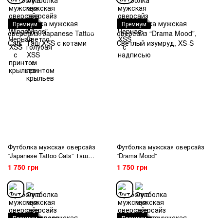
Премиум
Премиум
Футболка мужская оверсайз
Футболка мужская оверсайз
“Japanese Tattoo Cats” Таш
“Drama Mood”
XSS с котами
1 750 грн
1 750 грн
Премиум
Премиум