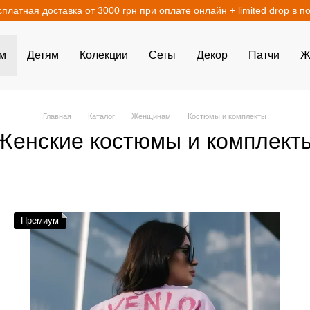
сплатная доставка от 3000 грн при оплате онлайн + limited drop в п
м
Детям
Колекции
Сеты
Декор
Патчи
Ж
Главная
Каталог
Женщинам
Костюмы и комплекты
Женские костюмы и комплект
Премиум