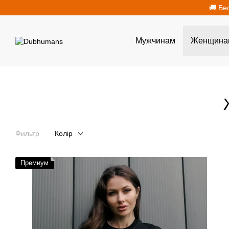
Перейти к основному контенту
🚚 Бе
Мужчинам
Женщина
Фильтр
Колір
Премиум