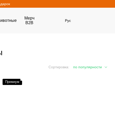
одарок
Мерч
ивотные
Рус
B2B
ы
Сортировка:
по популярности
Премиум