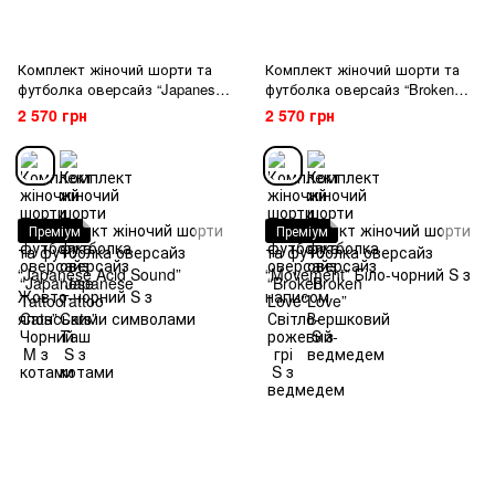
Комплект жіночий шорти та
Комплект жіночий шорти та
футболка оверсайз “Japanese
футболка оверсайз “Broken
Tattoo Cats” Чорний M з
Love” Світло-рожевий-грі S з
2 570 грн
2 570 грн
котами
ведмедем
Преміум
Преміум