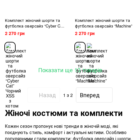
Комплект жіночий шорти та
Комплект жіночий шорти та
футболка оверсайз “Cyber Cat”
футболка оверсайз “Machine”
Чорний XSS з котом
2 270 грн
2 270 грн
Показати ще 13 товарів
Назад
Вперед
1
з 2
Жіночі костюми та комплекти
Кожен сезон пропонує нові тренди в жіночій моді, які
поєднують стиль, комфорт і актуальні мотиви. Особливо
популярними стали комплекти: футболка оверсайз і шорти,