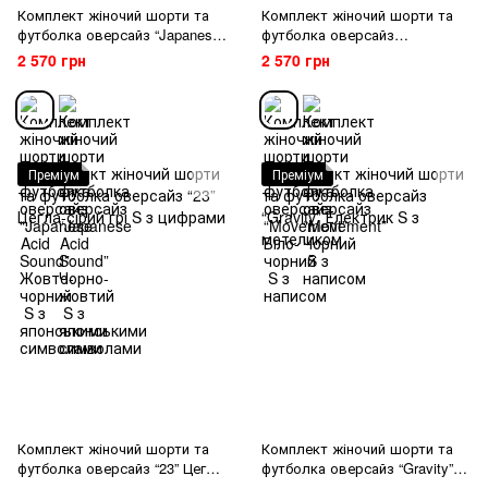
Комплект жіночий шорти та
Комплект жіночий шорти та
футболка оверсайз “Japanese
футболка оверсайз
Acid Sound” Жовто-чорний S з
“Movement” Біло-чорний S з
2 570 грн
2 570 грн
японськими символами
написом
Преміум
Преміум
Комплект жіночий шорти та
Комплект жіночий шорти та
футболка оверсайз “23” Цегла-
футболка оверсайз “Gravity”
сірий грі S з цифрами
Електрик S з метеликом