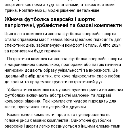
спортивні костюми з худі та штанами, а також костюми
трійка. Розглянемо ці модні рішення детальніше.
Жіноча футболка оверсайз і шорти:
патріотичні, урбаністичні та базові комплекти
Цього літа комплекти жіноча футболка оверсайз і шорти
стали справжнім маст-хевом. Вони ідеально підходять для
спекотних днів, забезпечуючи комфорт і стиль. А літо 2024
за прогнозами буде гарячим.
- Патріотичні комплекти: жіноча футболка оверсайз і шорти
з національною символікою, прапорами або патріотичними
написами додають образу унікальності та виразності. Це
ідеальний вибір для тих, хто хоче підкреслити свою любов
до країни та продемонструвати патріотичний дух.
- Урбаністичні комплекти: сучасні вуличні принти на жіночих
футболках включають абстрактні малюнки та яскраві
кольорові рішення. Такі комплекти чудово підходять для
міста, прогулянок та зустрічей з друзями.
- Базові жіночі комплекти: простота і універсальність –
головні риси базових комплектів. Однотонні футболки
оверсайз і шорти легко поєднуються з іншими елементами