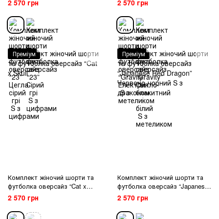
2 570 грн
2 570 грн
Преміум
Преміум
Комплект жіночий шорти та
Комплект жіночий шорти та
футболка оверсайз “Cat x
футболка оверсайз “Japanese
Skull”
Red Dragon” Червоно-чорний S
2 570 грн
2 570 грн
з драконом