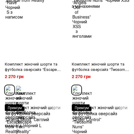
Комплект жіночий шорти та
Комплект жіночий шорти та
футболка оверсайз “Escape
футболка оверсайз “Twosome
from Reality”
Nuns” Чорний XSS з
2 270 грн
2 270 грн
монахинями
Преміум
Преміум