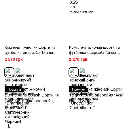
Комплект жіночий шорти та
Комплект жіночий шорти та
футболка оверсайз “Drama
футболка оверсайз “Under
Mood” Світлий смарагд-Чорний
Control”
2 570 грн
2 270 грн
L
Преміум
Преміум