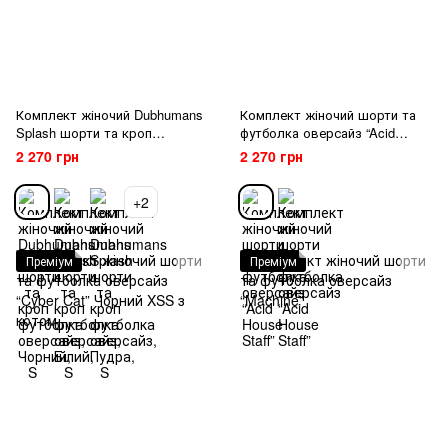
Комплект жіночий Dubhumans
Комплект жіночий шорти та
Splash шорти та кроп
футболка оверсайз “Acid
футболка оверсайз
House Staff”
2 270 грн
2 270 грн
+2
Преміум
Преміум