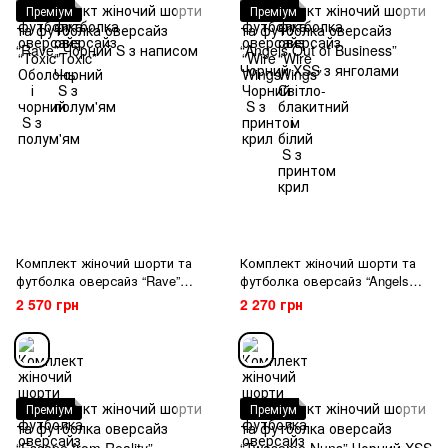
Преміум
Преміум
Комплект жіночий шорти та
Комплект жіночий шорти та
футболка оверсайз “Rave”
футболка оверсайз “Angels
Чорний S з написом
Out of Business” Чорний XSS з
2 570 грн
2 270 грн
янголами
Преміум
Преміум