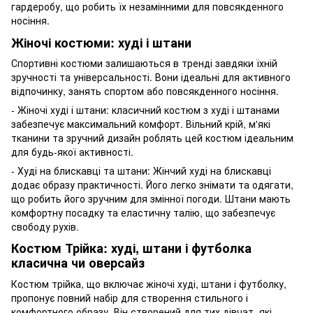
гардеробу, що робить їх незамінними для повсякденного
носіння.
Жіночі костюми: худі і штани
Спортивні костюми залишаються в тренді завдяки їхній
зручності та універсальності. Вони ідеальні для активного
відпочинку, занять спортом або повсякденного носіння.
- Жіночі худі і штани: класичний костюм з худі і штанами
забезпечує максимальний комфорт. Вільний крій, м'які
тканини та зручний дизайн роблять цей костюм ідеальним
для будь-якої активності.
- Худі на блискавці та штани: Жінчий худі на блискавці
додає образу практичності. Його легко знімати та одягати,
що робить його зручним для змінної погоди. Штани мають
комфортну посадку та еластичну талію, що забезпечує
свободу рухів.
Костюм Трійка: худі, штани і футболка
класична чи оверсайз
Костюм трійка, що включає жіночі худі, штани і футболку,
пропонує повний набір для створення стильного і
комфортного образу. Він створений для тих дівчат, які