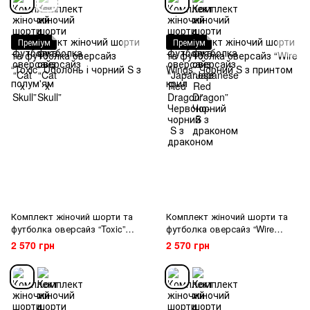
Преміум
Преміум
Комплект жіночий шорти та
Комплект жіночий шорти та
футболка оверсайз “Toxic”
футболка оверсайз “Wire
Оболонь і чорний S з
Wings” Чорний S з принтом
2 570 грн
2 570 грн
полум'ям
крил