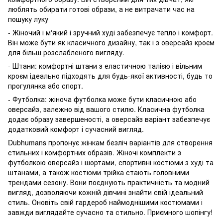
люблять обирати готові образи, а не витрачати час на
пошуку луку
- Жіночий і м'який і зручний худі забезпечує тепло і комфорт.
Він може бути як класичного дизайну, так і з оверсайз кроєм
для більш розслабленого вигляду.
- Штани: комфортні штани з еластичною талією і вільним
кроєм ідеально підходять для будь-якої активності, будь то
прогулянка або спорт.
- Футболка: жіноча футболка може бути класичною або
оверсайз, залежно від вашого стилю. Класична футболка
додає образу завершеності, а оверсайз варіант забезпечує
додатковий комфорт і сучасний вигляд.
Dubhumans пропонує жінкам безліч варіантів для створення
стильних і комфортних образів. Жіночі комплекти з
футболкою оверсайз і шортами, спортивні костюми з худі та
штанами, а також костюми трійка стають головними
трендами сезону. Вони поєднують практичність та модний
вигляд, дозволяючи кожній дівчині знайти свій ідеальний
стиль. Оновіть свій гардероб наймоднішими костюмами і
завжди виглядайте сучасно та стильно. Приємного шопінгу!