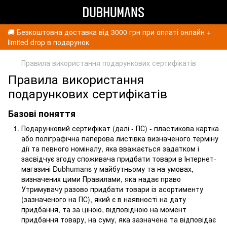
🚚 Безкоштовна доставка від 3000 грн при оплаті онлайн +
limited drop в подарунок
Правила використання подарункових сертифікатів
Правила використання
подарункових сертифікатів
Базові поняття
Подарунковий сертифікат (далі - ПС) - пластикова картка
або поліграфічна паперова листівка визначеного терміну
дії та певного номіналу, яка вважається задатком і
засвідчує згоду споживача придбати товари в Інтернет-
магазині Dubhumans у майбутньому та на умовах,
визначених цими Правилами, яка надає право
Утримувачу разово придбати товари із асортименту
(зазначеного на ПС), який є в наявності на дату
придбання, та за ціною, відповідною на момент
придбання товару, на суму, яка зазначена та відповідає