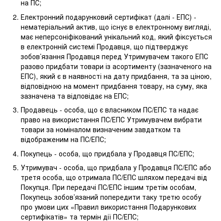
на ПС;
Електронний подарунковий сертифікат (далі - ЕПС) -
нематеріальний актив, що існує в електронному вигляді,
має неперсоніфікований унікальний код, який фіксується
в електронній системі Продавця, що підтверджує
зобов’язання Продавця перед Утримувачем такого ЕПС
разово придбати товари із асортименту (зазначеного на
ЕПС), який є в наявності на дату придбання, та за ціною,
відповідною на момент придбання товару, на суму, яка
зазначена та відповідає на ЕПС;
Продавець - особа, що є власником ПС/ЕПС та надає
право на використання ПС/ЕПС Утримувачем вибрати
товари за номіналом визначеним завдатком та
відображеним на ПС/ЕПС;
Покупець - особа, що придбала у Продавця ПС/ЕПС;
Утримувач - особа, що придбала у Продавця ПС/ЕПС або
третя особа, що отримала ПС/ЕПС шляхом передачі від
Покупця. При передачі ПС/ЕПС іншим третім особам,
Покупець зобов’язаний попередити таку третю особу
про умови цих «Правил використання Подарункових
сертифікатів» та термін дії ПС/ЕПС;