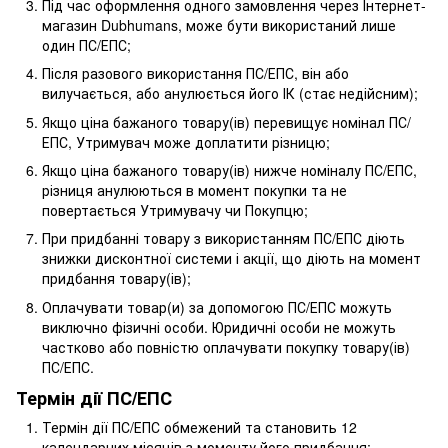
Під час оформлення одного замовлення через Інтернет-
магазин Dubhumans, може бути використаний лише
один ПС/ЕПС;
Після разового використання ПС/ЕПС, він або
вилучається, або анулюється його ІК (стає недійсним);
Якщо ціна бажаного товару(ів) перевищує номінал ПС/
ЕПС, Утримувач може доплатити різницю;
Якщо ціна бажаного товару(ів) нижче номіналу ПС/ЕПС,
різниця анулюються в момент покупки та не
повертається Утримувачу чи Покупцю;
При придбанні товару з використанням ПС/ЕПС діють
знижки дисконтної системи і акції, що діють на момент
придбання товару(ів);
Оплачувати товар(и) за допомогою ПС/ЕПС можуть
виключно фізичні особи. Юридичні особи не можуть
частково або повністю оплачувати покупку товару(ів)
ПС/ЕПС.
Термін дії ПС/ЕПС
Термін дії ПС/ЕПС обмежений та становить 12
календарних місяців з моменту його придбання;