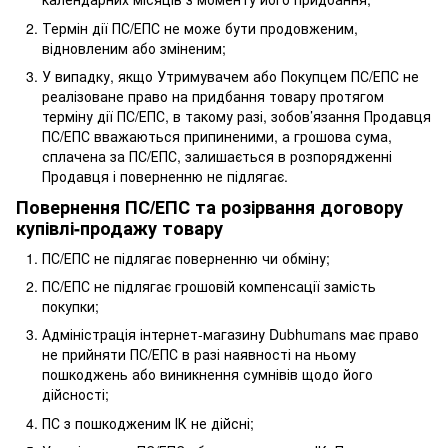
Термін дії ПС/ЕПС не може бути продовженим,
відновленим або зміненим;
У випадку, якщо Утримувачем або Покупцем ПС/ЕПС не
реалізоване право на придбання товару протягом
терміну дії ПС/ЕПС, в такому разі, зобов’язання Продавця
ПС/ЕПС вважаються припиненими, а грошова сума,
сплачена за ПС/ЕПС, залишається в розпорядженні
Продавця і поверненню не підлягає.
Повернення ПС/ЕПС та розірвання договору
купівлі-продажу товару
ПС/ЕПС не підлягає поверненню чи обміну;
ПС/ЕПС не підлягає грошовій компенсації замість
покупки;
Адміністрація інтернет-магазину Dubhumans має право
не прийняти ПС/ЕПС в разі наявності на ньому
пошкоджень або виникнення сумнівів щодо його
дійсності;
ПС з пошкодженим ІК не дійсні;