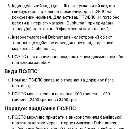
Індивідуальний код (далі - ІК) - це унікальний код що
генерується, та є неповторюваним, для ПС/ЕПС на
конкретний номінал. Для активації ПС/ЕПС, ІК потрібно
ввести в Інтернет-магазині Dubhuman при придбанні
товару(ів) на сторінці “Оформлення замовлення”;
Інтернет-магазині Dubhumans - електронний об’єкт
торгівлі, що здійснює свою діяльність під торговою
маркою «Dubhumans»;
ПС/ЕПС не є цінним папером, платіжним документом або
платіжним засобом.
Види ПС/ЕПС
Номінал ПС/ЕПС вказано в гривнях та дорівнює його
вартості;
ПС/ЕПС має фіксовані номінали: 600 гривень, 1200
гривень, 2400 гривень і 3400 грн.
Порядок придбання ПС/ЕПС
ПС/ЕПС можливо придбати з використанням банківської
платіжної картки через Інтернет-магазин Dubhumans,
здійснивши безготівковий платіж на банківський рахунок