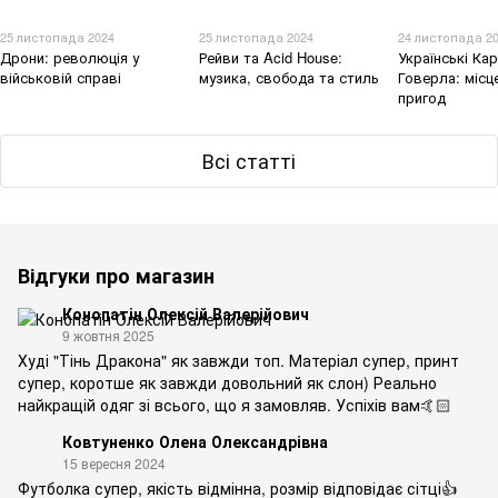
25 листопада 2024
25 листопада 2024
24 листопада 2
Дрони: революція у
Рейви та Acid House:
Українські Ка
військовій справі
музика, свобода та стиль
Говерла: місц
пригод
Всі статті
Відгуки про магазин
Конопатін Олексій Валерійович
9 жовтня 2025
Худі "Тінь Дракона" як завжди топ. Матеріал супер, принт
супер, коротше як завжди довольний як слон) Реально
найкращій одяг зі всього, що я замовляв. Успіхів вам🤙🏻
Ковтуненко Олена Олександрівна
15 вересня 2024
Футболка супер, якість відмінна, розмір відповідає сітці👍