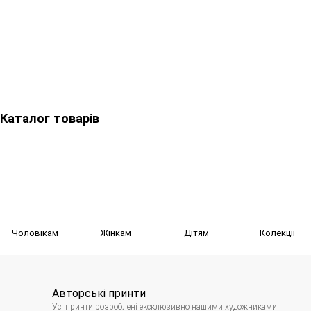
Каталог товарів
Чоловікам
Жінкам
Дітям
Колекції
Авторські принти
Усі принти розроблені ексклюзивно нашими художниками і