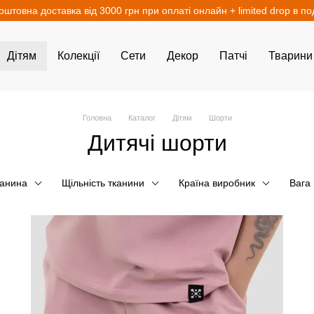
оштовна доставка від 3000 грн при оплаті онлайн + limited drop в п
Дітям
Колекції
Сети
Декор
Патчі
Тварини
Головна
Каталог
Дітям
Шорти
Дитячі шорти
канина
Щільність тканини
Країна виробник
Вага