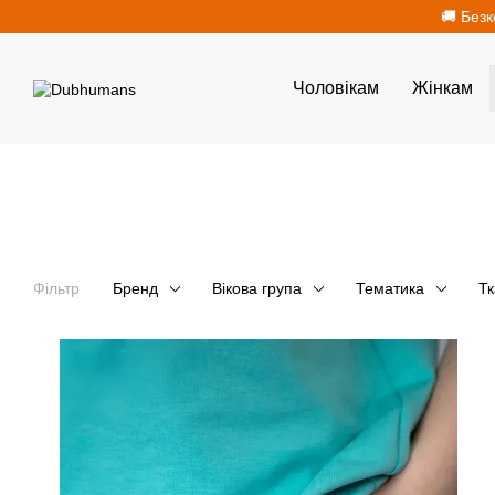
Перейти до основного контенту
🚚 Безк
Чоловікам
Жінкам
Фільтр
Бренд
Вікова група
Тематика
Т