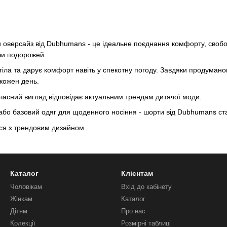
и оверсайз від Dubhumans - це ідеальне поєднання комфорту, свободи
 чи подорожей.
 тіла та дарує комфорт навіть у спекотну погоду. Завдяки продуман
 кожен день.
 сучасний вигляд відповідає актуальним трендам дитячої моди.
й або базовий одяг для щоденного носіння - шорти від Dubhumans ст
ся з трендовим дизайном.
Каталог
Клієнтам
Чоловікам
Вхід до кабінету
Жінкам
Каталог
Дітям
Про нас
Колекції
Розмірні таблиці