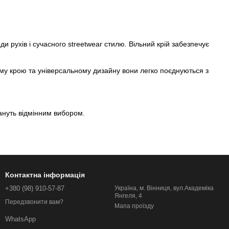
 рухів і сучасного streetwear стилю. Вільний крій забезпечує
ому крою та універсальному дизайну вони легко поєднуються з
ануть відмінним вибором.
Контактна інформація
+380 (98) 910-57-87
Україна, м. Вінниця, вул.Академіка
Янгеля, 4
Передзвонити вам?
Мапа проїзду
WhatsApp