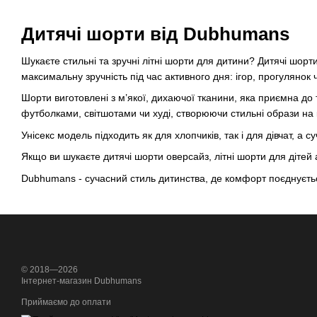
Дитячі шорти від Dubhumans
Шукаєте стильні та зручні літні шорти для дитини? Дитячі шорт
максимальну зручність під час активного дня: ігор, прогулянок
Шорти виготовлені з м’якої, дихаючої тканини, яка приємна до
футболками, світшотами чи худі, створюючи стильні образи на
Унісекс модель підходить як для хлопчиків, так і для дівчат, а
Якщо ви шукаєте дитячі шорти оверсайз, літні шорти для діте
Dubhumans - сучасний стиль дитинства, де комфорт поєднуєть
© 2018—2026
Інтернет-магазин Dubhumans
Приймаємо до оплати