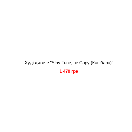
Худі дитяче "Stay Tune, be Capy (Капібара)"
1 470 грн