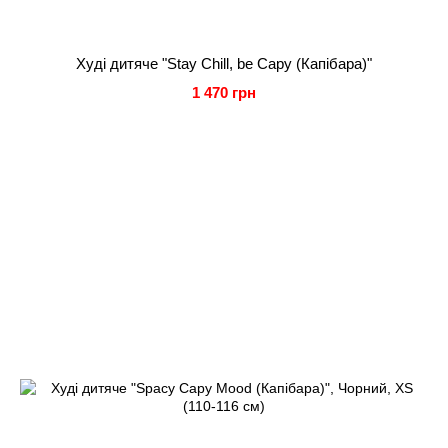
Худі дитяче "Stay Chill, be Capy (Капібара)"
1 470 грн