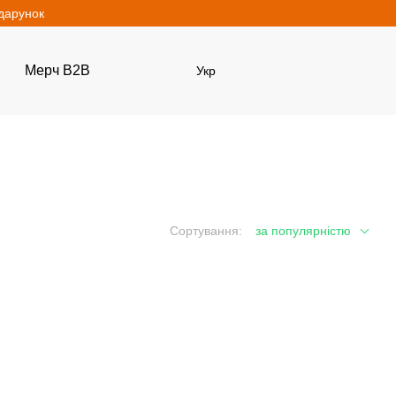
одарунок
Мерч B2B
Укр
Сортування:
за популярністю