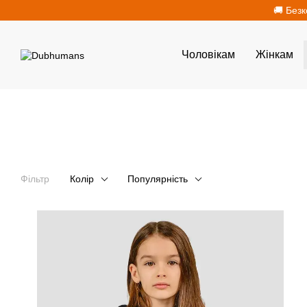
Перейти до основного контенту
🚚 Безк
Чоловікам
Жінкам
Фільтр
Колір
Популярність