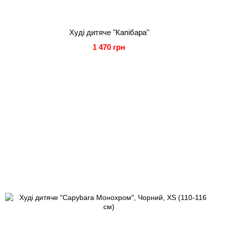
Худі дитяче "Капібара"
1 470 грн