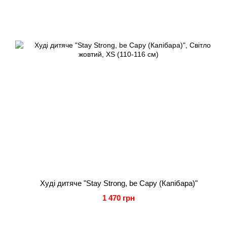
Худі дитяче "Stay Strong, be Capy (Капібара)"
1 470 грн