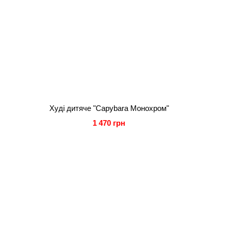
Худі дитяче "Capybara Монохром"
1 470 грн