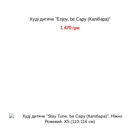
Худі дитяче "Enjoy, be Capy (Капібара)"
1 470 грн