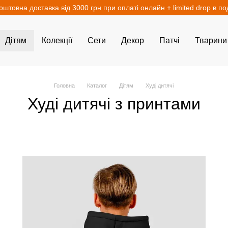
оштовна доставка від 3000 грн при оплаті онлайн + limited drop в п
Дітям
Колекції
Сети
Декор
Патчі
Тварини
Головна
Каталог
Дітям
Худі дитячі
Худі дитячі з принтами