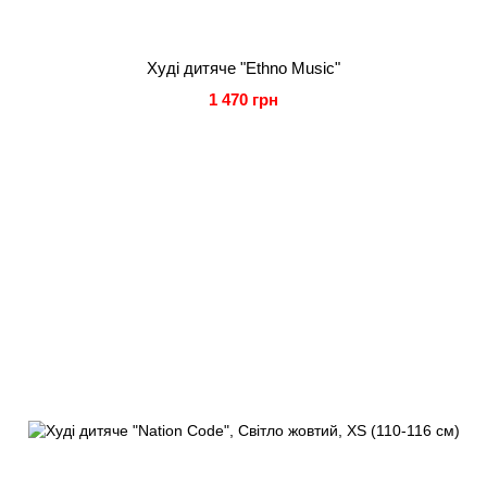
Худі дитяче "Ethno Music"
1 470 грн