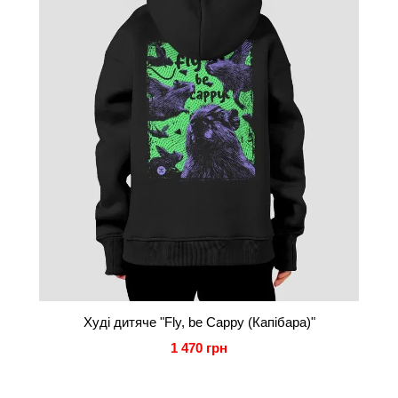
Худі дитяче "Fly, be Cappy (Капібара)"
1 470 грн