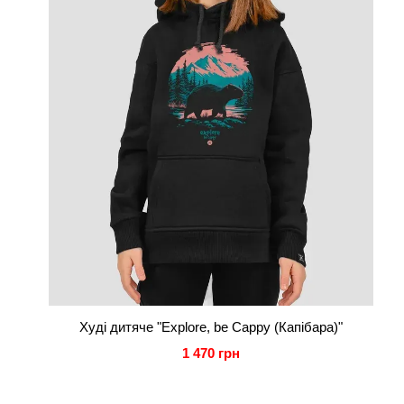
Худі дитяче "Explore, be Cappy (Капібара)"
1 470 грн