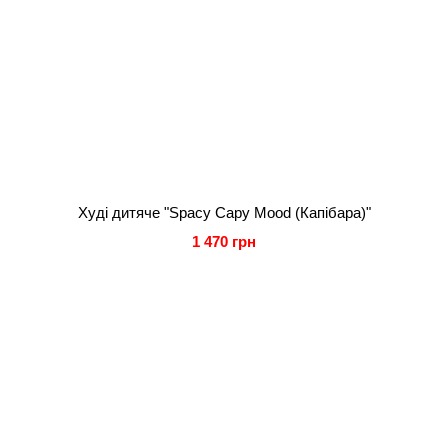
Худі дитяче "Spacy Capy Mood (Капібара)"
1 470 грн