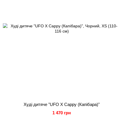
Худі дитяче "UFO X Cappy (Капібара)"
1 470 грн