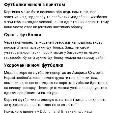
Футболки жіночі з принтом
Картинка може бути великою або ледь помітною, все
залежить від гардеробу та особистих уподобань. Футболка
з принтом виглядає яскравіше ніж однотонний варіант, тому
вона часто стає акцентною частиною образу.
Сукні - футболки
Через популярність моделей оверсайз на подіумах знову
почали з'являтися сукні-футболки. Завдяки своїй
універсальності вони посіли місце у базовому літньому
гардеробі. Купити сукню-футболку можна на гашому сайті.
Укорочені жіночі футболки
Мода на короткі футболки повертає до Америки 80-х років.
Наразі необов'язково демонструвати голі ділянки тіла,
оскільки одночасно з модою на короткі футболки йде тренд
на високу посадку. Через це їх можна успішно поєднувати з
одягом при різних типах фігури.
Короткі футболки наголошують на талії і вигідно виділяють
зону декольте, навіть якщо не оголюють її.
Приємного шопінгу у Dubhumans! Впевнені, що наші