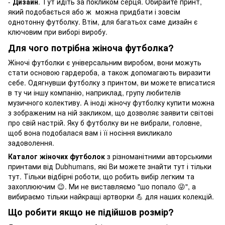
-
Дизайн
. Тут йдіть за покликом серця. Обирайте принт,
який подобається або ж можна придбати і зовсім
однотонну футболку. Втім, для багатьох саме дизайн є
ключовим при виборі виробу.
Для чого потрібна жіноча футболка?
Жіночі футболки є універсальним виробом, вони можуть
стати основою гардероба, а також допомагають виразити
себе. Одягнувши футболку з принтом, ви можете вписатися
в ту чи іншу компанію, наприклад, групу любителів
музичного колективу. А іноді жіночу футболку купити можна
з зображеним на ній закликом, що дозволяє заявити світові
про свій настрій. Яку б футболку ви не вибрали, головне,
щоб вона подобалася вам і її носіння викликало
задоволення.
Каталог жіночих футболок
з різноманітними авторськими
принтами від Dubhumans, які Ви можете знайти тут і тільки
тут. Тільки відбірні роботи, що робить вибір легким та
захоплюючим 😉. Ми не виставляємо "шо попало 😜", а
вибираємо тільки найкращі артворки 💪 для наших колекцій.
Що робити якщо не підійшов розмір?