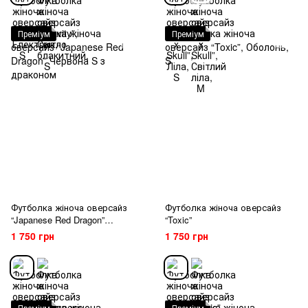
Преміум
Преміум
Футболка жіноча оверсайз
Футболка жіноча оверсайз
“Japanese Red Dragon”
“Toxic”
Червона S з драконом
1 750 грн
1 750 грн
Преміум
Преміум