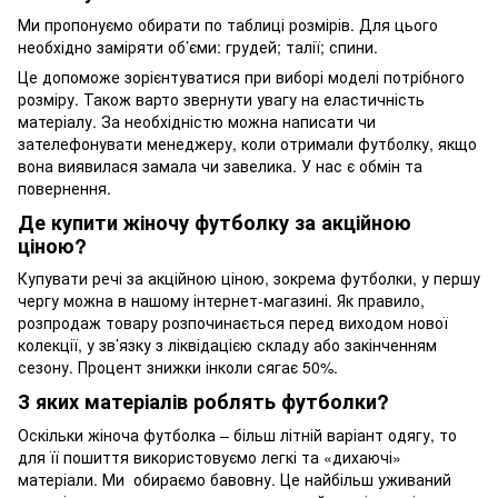
Ми пропонуємо обирати по таблиці розмірів. Для цього
необхідно заміряти об’єми: грудей; талії; спини.
Це допоможе зорієнтуватися при виборі моделі потрібного
розміру. Також варто звернути увагу на еластичність
матеріалу. За необхідністю можна написати чи
зателефонувати менеджеру, коли отримали футболку, якщо
вона виявилася замала чи завелика. У нас є обмін та
повернення.
Де купити жіночу футболку за акційною
ціною?
Купувати речі за акційною ціною, зокрема футболки, у першу
чергу можна в нашому інтернет-магазині. Як правило,
розпродаж товару розпочинається перед виходом нової
колекції, у зв’язку з ліквідацією складу або закінченням
сезону. Процент знижки інколи сягає 50%.
З яких матеріалів роблять футболки?
Оскільки жіноча футболка – більш літній варіант одягу, то
для її пошиття використовуємо легкі та «дихаючі»
матеріали. Ми обираємо бавовну. Це найбільш уживаний