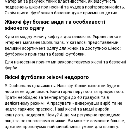
матеріал за рахунок таких властивостей, як відсутність
подразнень шкіри при носінні та чудова повітропроникність.
Окрім цього, футболки з бавовни дуже приємні на дотик.
Жіночі футболки: види та особливості
жіночого одягу
Купити модну жіночу кофту з доставкою по Україні легко в
інтернет-магазині Dubhumans. У каталозі представлений
великий асортимент одягу для жінок за доступною ціною:
футболки з принтом та базові футболки.
Для нанесення принту ми використовуємо якісні та безпечні
фарби.
Якісні футболки жіночі недорого
У Dubhumans ціна=якість. Наші футболки жіночі ви будете
носити не один сезон. Вони гарно перуться та прасуються.
Прати необхідно за температури до 40 градусів та в
делікатному режимі. А прасувати - вивернувши виріб та не
надто гарячою праскою. Наші якісні та модні вироби
коштують недорого. Чому? А ще ми регулярно проводимо
акції та встановлюємо знижки. Ви можете замовити більше,
адже ми пропонуємо найпривабливіші умови для шопінгу.