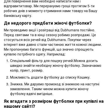
Для повернення вам необхідно написати нам і
відправититовар. Ми перерахуємо гроші протягом 5-ти
робочих днів з моменту отримання нами товару на Вашу
банківську карту.
Де недорого придбати жіночі футболки?
Ми проводимо акції і розіграші від Dubhumans постійно.
Перед святами та в кінці сезону робимо розпродажі. Це
стосується всіх речей від Dubhumans. Покупки через
інтернет вже давно стали частиною життя кожної людини.
Ми пропонуємо багато функцій, що значно спрощують
купівлю потрібного одягу. Наприклад:
Спеціальний фільтр для пошуку речей.Можна досить
швидко знайти необхідну жіночу футболку. Зазначаємо
колір, принт, розмір.
Можливість додати футболку до списку Кошику.
Знижка. Ми даруємо промокод зі знижкою на наступні
замовлення. Таким чином можна купити жіночу
футболку вдвічі вигідніше.
Як вгадати з розміром футболки при купівлі на
нашому сайті?