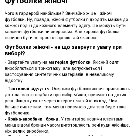
Футболки жіночі
Чого в гардеробі найбільше? Звичайно ж це - жіночі
футболки. Ну, правда, жіночі футболки підходять майже до
кожної події і до кожного елементу одягу. Це можуть бути
класичні футболки чи оверсасйз. Але хороша футболка
повинна бути не просто гарною, а й якісною.
Футболки жіночі - на що звернути увагу при
виборі?
- Звертайте увагу на
матеріал футболки
. Якісний одяг
виробляється з трикотажу, але допускається і
застосування синтетичних матеріалів в невеликому
відсотку.
-
Тактильні відчуття
. Оскільки футболки жіночі прилягають
до тіла, варто подбати про вибір м'якої, приємної на дотик
речі. Якщо купуєте через інтернет читайте
склад
. Чим
більше синтетики, тим менш приємною для тіла буде така
футболочка.
-
Країна-виробник і бренд
. У гонитві за новими клієнтами
менш відомі бренди часом виготовляють речі куди якісніше,
ніж великі виробники.