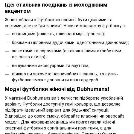
Ідеї ​​стильних поєднань із молодіжним
акцентом
Жіночі образи з футболкою повинні бути цікавими та
свіжими, але не “дитячими”. Носити молодіжну футболку з:
спідницями (олівець, плісовані міді, трапеції);
брюками (діловими дудочками, однотонними джинсами);
жакетами та сорочками (а також іншими атрибутами
офісного стилю);
вишуканими аксесуарами та взуттям;
а якщо ви захочете незвичайних з'єднань, то сукня-
футболка зможе доповнити ваш гардероб.
Модні футболки жіночі від Dubhumans!
У магазині Dubhumans ви з легкістю підберете улюблений
варіант. Футболки доступні у гамі кольорів, що дозволяє
підібрати ідеальний варіант для будь-якої ситуації.
Відповідно до свого смаку, обирайте класичні чи оверсайз
моделі. Для яскравих модниць ми приготували жіночі
класичні футболки з оригінальними принтами, а для
любителів класики —базові варіанти. Завдяки мʼякому