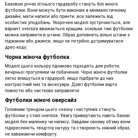
Базовою річчю літнього гардеробу стануть білі жіночі
футболки. Вони можуть бути виконані в мінімалістичному
дизайні, мати написи або принти, все залежить від
особистих уподобань. Укорочені моделі зустрічаються, але
варіант oversize вважається кращим, оскільки такі футболки
можна заправити в штани. Образ доповнять вільні штани з
піджаком або джинси, якщо не потрібно дотримуватися
дрес-коду.
Чорна жіноча футболка
Моделі цього кольору однаково підходять для роботи,
вечірньої прогулянки чи побачення. Чорні жіночі футболки
легко впишуться в гардероб, якщо підібрати до них
контрастний низ та аксесуари. Довгі футболки варто
повністю або частково заправляти.
Футболки жіночі оверсайз
Головним трендом цього сезону і наступних стануть
футболки у стилі oversize. Увагу привертають навіть базові
моделі без малюнку чи напису. Завдяки своєму об'єму вони
підкреслюють тендітну натуру та створюють ніжний образ,
не заважаючи комфорту.