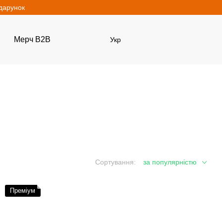
одарунок
Мерч B2B
Укр
Сортування:
за популярністю
Преміум