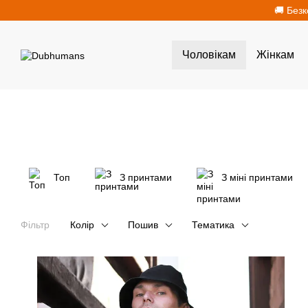
Перейти до основного контенту
🚚 Безк
Чоловікам
Жінкам
Топ
З принтами
З міні принтами
Фільтр
Колір
Пошив
Тематика