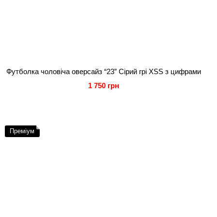
Футболка чоловіча оверсайз “23” Сірий грі XSS з цифрами
1 750 грн
Преміум