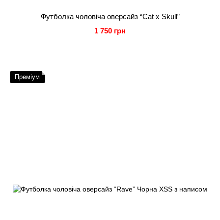
Футболка чоловіча оверсайз “Cat x Skull”
1 750 грн
Преміум