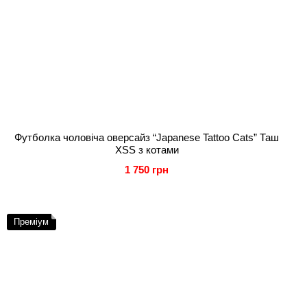
Футболка чоловіча оверсайз “Japanese Tattoo Cats” Таш
XSS з котами
1 750 грн
Преміум