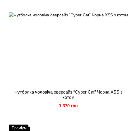
Футболка чоловіча оверсайз “Cyber Cat” Чорна XSS з
котом
1 370 грн
Преміум