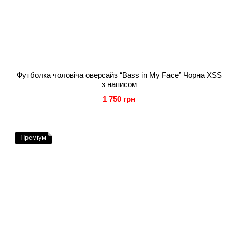
Футболка чоловіча оверсайз “Bass in My Face” Чорна XSS
з написом
1 750 грн
Преміум