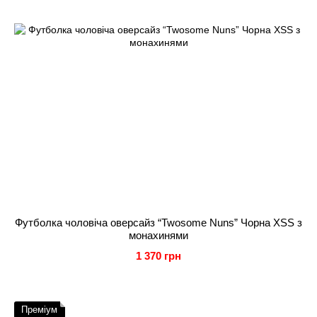
Футболка чоловіча оверсайз “Twosome Nuns” Чорна XSS з
монахинями
1 370 грн
Преміум