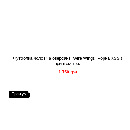
Футболка чоловіча оверсайз “Wire Wings” Чорна XSS з
принтом крил
1 750 грн
Преміум