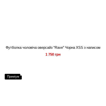
Футболка чоловіча оверсайз “Rave” Чорна XSS з написом
1 750 грн
Преміум