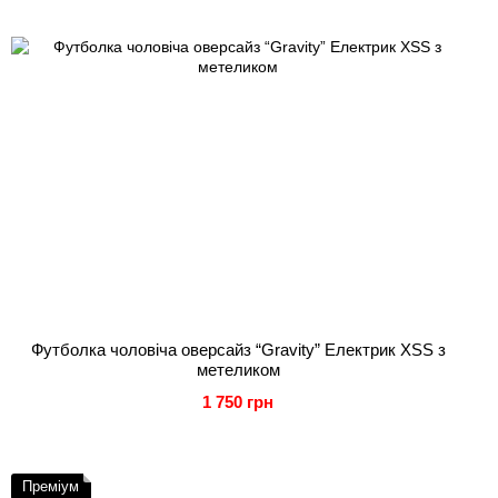
Футболка чоловіча оверсайз “Gravity” Електрик XSS з
метеликом
1 750 грн
Преміум