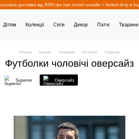
оштовна доставка від 3000 грн при оплаті онлайн + limited drop в п
Дітям
Колекції
Сети
Декор
Патчі
Тварини
Головна
Каталог
Чоловікам
Футболки
Оверсайз
Футболки чоловічі оверсайз
Superior
Оверсайз