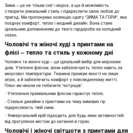
Зима – це не тільки сніг і мороз, а ще й можливість
створити унікальний стиль і підкреслити свою любов до
пригод. Ми пропонуємо колекцію одягу "ЗИМА ТА ГОРИ", яка
поєднує комфорт, тепло і модний дизайн. Вона стане
ідеальним доповненням до твого гардероба на холодний
сезон.
Чоловічі та жіночі худі з принтами на
флісі – тепло та стиль у кожному дні
Чоловічі та жіночі худі – це ідеальний вибір для морозних
днів. Утеплені флісом, вони забезпечують тепло навіть за
мінусової температури. Тканина преміум якості не лише
зігріє, а й забезпечить комфорт у повсякденному житті.
Плюс ви ніколи не побачите “котунців”.
- Утеплення преміальним флісом гарантує тепло.
- Стильні дизайни з принтами на тему зимових гір
підкреслюють твій смак.
- Універсальний крій підходить для будь-яких активностей:
від прогулянок містом до катання в горах.
Чоловічі і жіночі світшоти з принтами для