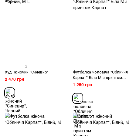
2
Худі жіночий "Синевир"
Футболка чоловіча "Обличчя
Карпат" Біла М з принтом
2 470 грн
Карпат
1 250 грн