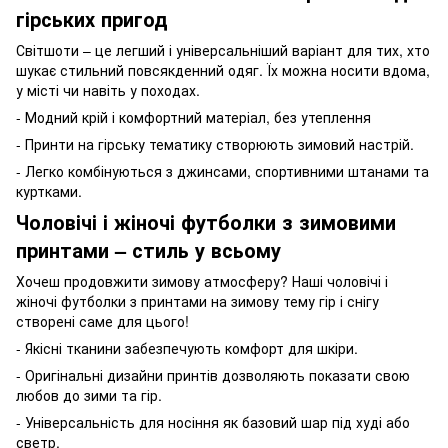
гірських пригод
Світшоти – це легший і універсальніший варіант для тих, хто
шукає стильний повсякденний одяг. Їх можна носити вдома,
у місті чи навіть у походах.
- Модний крій і комфортний матеріал, без утеплення
- Принти на гірську тематику створюють зимовий настрій.
- Легко комбінуються з джинсами, спортивними штанами та
куртками.
Чоловічі і жіночі футболки з зимовими
принтами – стиль у всьому
Хочеш продовжити зимову атмосферу? Наші чоловічі і
жіночі футболки з принтами на зимову тему гір і снігу
створені саме для цього!
- Якісні тканини забезпечують комфорт для шкіри.
- Оригінальні дизайни принтів дозволяють показати свою
любов до зими та гір.
- Універсальність для носіння як базовий шар під худі або
светр.