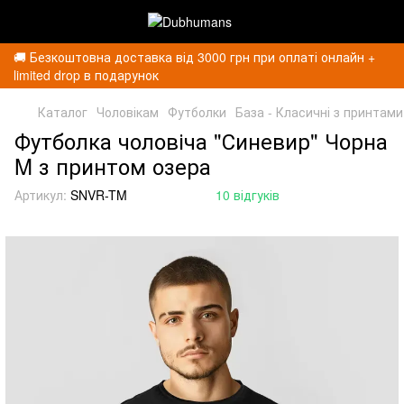
🚚 Безкоштовна доставка від 3000 грн при оплаті онлайн +
limited drop в подарунок
Каталог
Чоловікам
Футболки
База - Класичні з принтами
Футболка чоловіча "Синевир" Чорна
M з принтом озера
Артикул:
SNVR-TM
10 відгуків