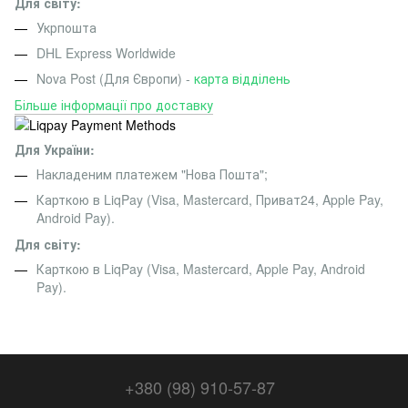
Для світу:
Укрпошта
DHL Express Worldwide
Nova Post (Для Європи) -
карта відділень
Більше інформації про доставку
Для України:
Накладеним платежем "Нова Пошта";
Карткою в LiqPay (Visa, Mastercard, Приват24, Apple Pay,
Android Pay).
Для світу:
Карткою в LiqPay (Visa, Mastercard, Apple Pay, Android
Pay).
+380 (98) 910-57-87