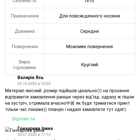
Сезонність
Літо
Призначення
Для повсякденного носіння
Довжина
Середня
Повернення
Можливе повернення
Виріз
Круглий
горловини
Валерія Ясь
05.10.2025 в 16:53
Матеріал якісний, розмір підійшов ідеально👍🏼 на прохання
відправити замовлення раніше через відʼїзд, одразу ж пішли
на зустріч, отримала вчасно🫶🏼 як буде триматися принт
тільки час покаже)) планую і надалі замовляти тут одяг)
Відповісти
Гончарова Ірина
29.07.2025 в 17:10