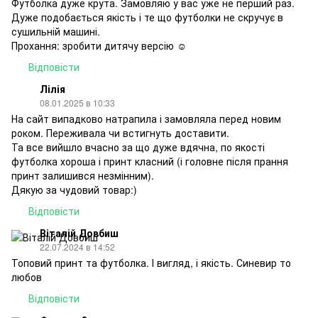
Футболка дуже крута. Замовляю у вас уже не перший раз.
Дуже подобається якість і те що футболки не скручує в
сушильній машині.
Прохання: зробити дитячу версію ☺️
Відповісти
Лілія
08.01.2025 в 10:33
На сайт випадково натрапила і замовляла перед новим
роком. Переживала чи встигнуть доставити.
Та все вийшло вчасно за що дуже вдячна, по якості
футболка хороша і принт класний (і головне після прання
принт залишився незмінним).
Дякую за чудовий товар:)
Відповісти
Віталій Довбиш
22.07.2024 в 14:52
Топовий принт та футболка. І вигляд, і якість. Синевир то
любов
Відповісти