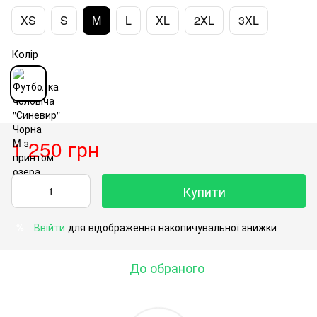
XS
S
M
L
XL
2XL
3XL
Колір
1 250 грн
Купити
Ввійти
для відображення накопичувальної знижки
%
До обраного