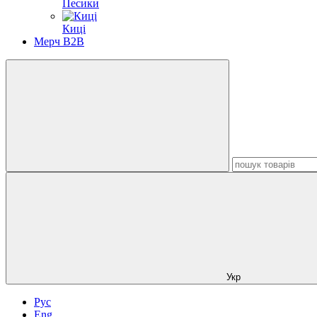
Песики
Киці
Мерч B2B
Укр
Рус
Eng