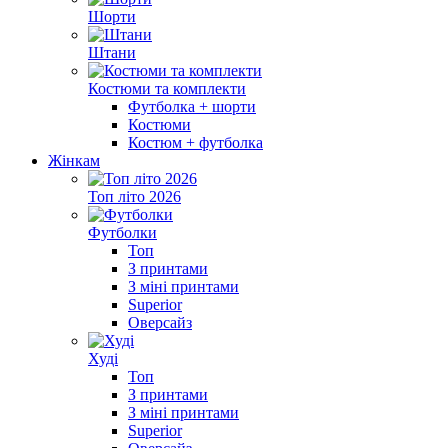
Шорти
Штани
Костюми та комплекти
Футболка + шорти
Костюми
Костюм + футболка
Жінкам
Топ літо 2026
Футболки
Топ
З принтами
З міні принтами
Superior
Оверсайз
Худі
Топ
З принтами
З міні принтами
Superior