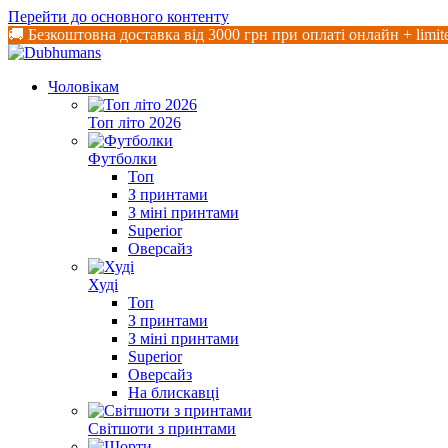
Перейти до основного контенту
🚚 Безкоштовна доставка від 3000 грн при оплаті онлайн + limit
Чоловікам
Топ літо 2026
Футболки
Топ
З принтами
З міні принтами
Superior
Оверсайз
Худі
Топ
З принтами
З міні принтами
Superior
Оверсайз
На блискавці
Світшоти з принтами