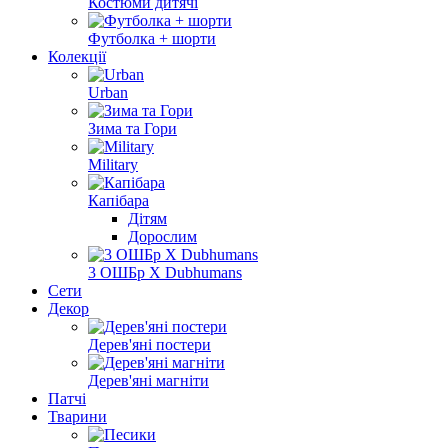
Костюми дитячі
Футболка + шорти
Колекції
Urban
Зима та Гори
Military
Капібара
Дітям
Дорослим
3 ОШБр Х Dubhumans
Сети
Декор
Дерев'яні постери
Дерев'яні магніти
Патчі
Тварини