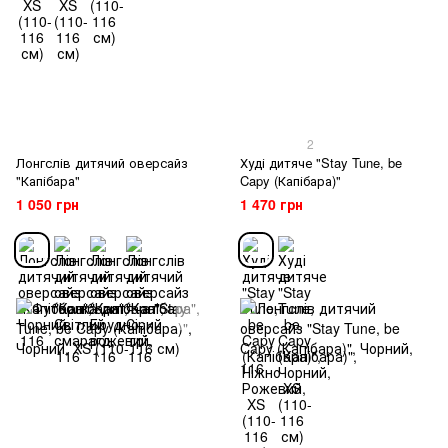
2
Лонгслів дитячий оверсайз
Худі дитяче "Stay Tune, be
"Капібара"
Capy (Капібара)"
1 050 грн
1 470 грн