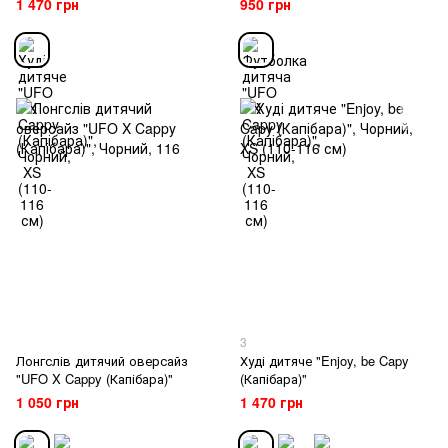
1 470 грн
950 грн
3
Лонгслів дитячий оверсайз
Худі дитяче "Enjoy, be Capy
"UFO X Cappy (Капібара)"
(Капібара)"
1 050 грн
1 470 грн