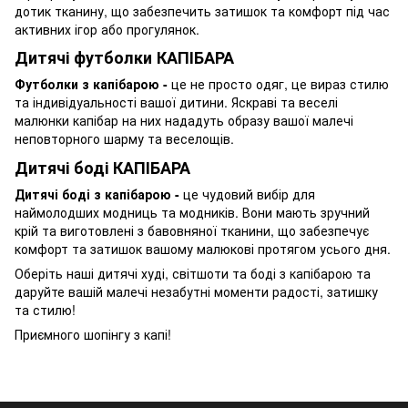
дотик тканину, що забезпечить затишок та комфорт під час
активних ігор або прогулянок.
Дитячі футболки КАПІБАРА
Футболки з капібарою -
це не просто одяг, це вираз стилю
та індивідуальності вашої дитини. Яскраві та веселі
малюнки капібар на них нададуть образу вашої малечі
неповторного шарму та веселощів.
Дитячі боді КАПІБАРА
Дитячі боді з капібарою -
це чудовий вибір для
наймолодших модниць та модників. Вони мають зручний
крій та виготовлені з бавовняної тканини, що забезпечує
комфорт та затишок вашому малюкові протягом усього дня.
Оберіть наші дитячі худі, світшоти та боді з капібарою та
даруйте вашій малечі незабутні моменти радості, затишку
та стилю!
Приємного шопінгу з капі!