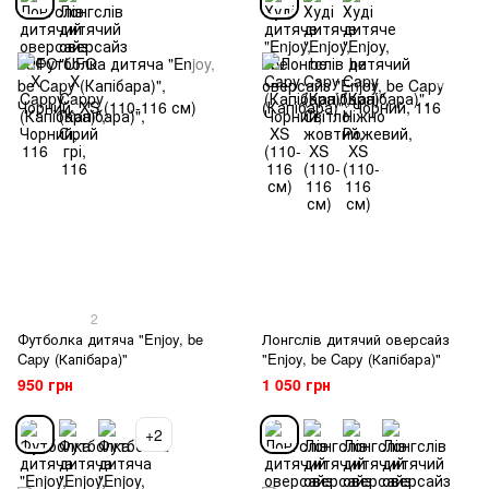
2
Футболка дитяча "Enjoy, be
Лонгслів дитячий оверсайз
Capy (Капібара)"
"Enjoy, be Capy (Капібара)"
950 грн
1 050 грн
+2