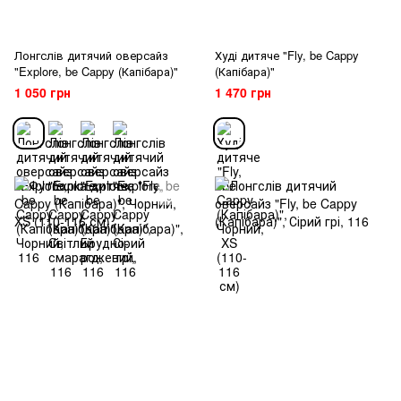
Лонгслів дитячий оверсайз
Худі дитяче "Fly, be Cappy
"Explore, be Cappy (Капібара)"
(Капібара)"
1 050 грн
1 470 грн