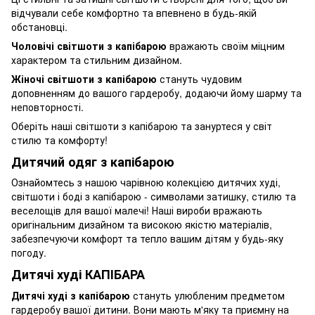
відчували себе комфортно та впевнено в будь-якій
обстановці.
Чоловічі світшоти з капібарою
вражають своїм міцним
характером та стильним дизайном.
Жіночі світшоти з капібарою
стануть чудовим
доповненням до вашого гардеробу, додаючи йому шарму та
неповторності.
Оберіть наші світшоти з капібарою та зануртеся у світ
стилю та комфорту!
Дитячий одяг з капібарою
Ознайомтесь з нашою чарівною колекцією дитячих худі,
світшоти і боді з капібарою - символами затишку, стилю та
веселощів для вашої малечі! Наші вироби вражають
оригінальним дизайном та високою якістю матеріалів,
забезпечуючи комфорт та тепло вашим дітям у будь-яку
погоду.
Дитячі худі КАПІБАРА
Дитячі худі з капібарою
стануть улюбленим предметом
гардеробу вашої дитини. Вони мають м'яку та приємну на