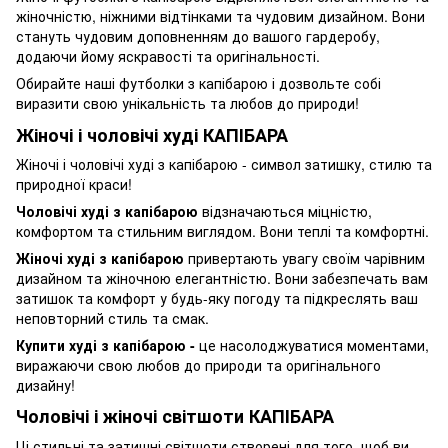
жіночністю, ніжними відтінками та чудовим дизайном. Вони
стануть чудовим доповненням до вашого гардеробу,
додаючи йому яскравості та оригінальності.
Обирайте наші футболки з капібарою і дозвольте собі
виразити свою унікальність та любов до природи!
Жіночі і чоловічі худі КАПІБАРА
Жіночі і чоловічі худі з капібарою - символ затишку, стилю та
природної краси!
Чоловічі худі з капібарою
відзначаються міцністю,
комфортом та стильним виглядом. Вони теплі та комфортні.
Жіночі худі з капібарою
привертають увагу своїм чарівним
дизайном та жіночною елегантністю. Вони забезпечать вам
затишок та комфорт у будь-яку погоду та підкреслять ваш
неповторний стиль та смак.
Купити худі з капібарою -
це насолоджуватися моментами,
виражаючи свою любов до природи та оригінального
дизайну!
Чоловічі і жіночі світшоти КАПІБАРА
Ці стильні та затишні світшоти створені для того, щоб ви