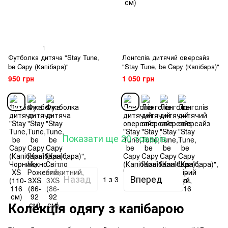
1
Футболка дитяча "Stay Tune,
Лонгслів дитячий оверсайз
be Capy (Капібара)"
"Stay Tune, be Capy (Капібара)"
950 грн
1 050 грн
Показати ще 20 товарів
Назад
Вперед
1
з 3
Колекція одягу з капібарою