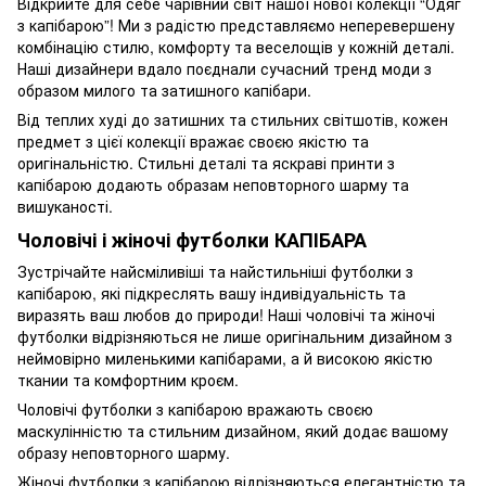
Відкрийте для себе чарівний світ нашої нової колекції “Одяг
з капібарою”! Ми з радістю представляємо неперевершену
комбінацію стилю, комфорту та веселощів у кожній деталі.
Наші дизайнери вдало поєднали сучасний тренд моди з
образом милого та затишного капібари.
Від теплих худі до затишних та стильних світшотів, кожен
предмет з цієї колекції вражає своєю якістю та
оригінальністю. Стильні деталі та яскраві принти з
капібарою додають образам неповторного шарму та
вишуканості.
Чоловічі і жіночі футболки КАПІБАРА
Зустрічайте найсміливіші та найстильніші футболки з
капібарою, які підкреслять вашу індивідуальність та
виразять ваш любов до природи! Наші чоловічі та жіночі
футболки відрізняються не лише оригінальним дизайном з
неймовірно миленькими капібарами, а й високою якістю
ткании та комфортним кроєм.
Чоловічі футболки з капібарою вражають своєю
маскулінністю та стильним дизайном, який додає вашому
образу неповторного шарму.
Жіночі футболки з капібарою відрізняються елегантністю та