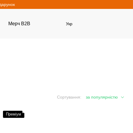
одарунок
Мерч B2B
Укр
Сортування:
за популярністю
Преміум