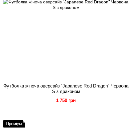
Футболка жіноча оверсайз “Japanese Red Dragon” Червона
S з драконом
1 750 грн
Преміум