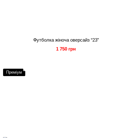
Футболка жіноча оверсайз “23”
1 750 грн
Преміум