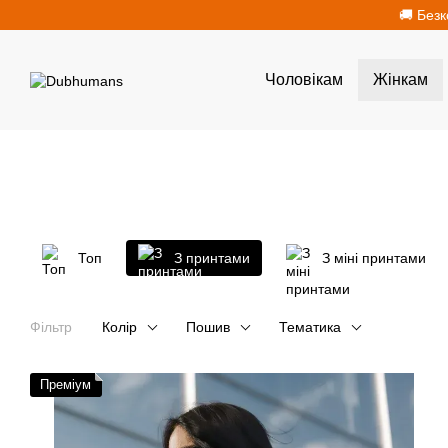
Перейти до основного контенту
🚚 Безк
Чоловікам
Жінкам
Топ
З принтами
З міні принтами
Фільтр
Колір
Пошив
Тематика
Преміум