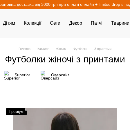
оштовна доставка від 3000 грн при оплаті онлайн + limited drop в п
Дітям
Колекції
Сети
Декор
Патчі
Тварини
Головна
Каталог
Жінкам
Футболки
З принтами
Футболки жіночі з принтами
Superior
Оверсайз
Преміум