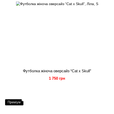
Футболка жіноча оверсайз “Cat x Skull”
1 750 грн
Преміум