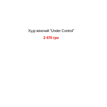
Худі жіночий "Under Control"
2 470 грн