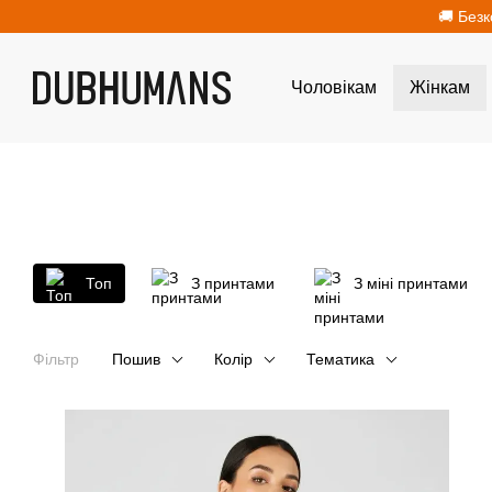
Перейти до основного контенту
🚚 Безк
Чоловікам
Жінкам
Топ
З принтами
З міні принтами
Фільтр
Пошив
Колір
Тематика