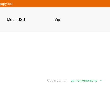
одарунок
Мерч B2B
Укр
Сортування:
за популярністю