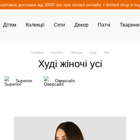
оштовна доставка від 3000 грн при оплаті онлайн + limited drop в п
Дітям
Колекції
Сети
Декор
Патчі
Тварини
Головна
Каталог
Жінкам
Худі
Топ
Худі жіночі усі
Superior
Оверсайз