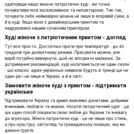
одягнувши наше жіноче патріотичне худі - ви точно
почуватиметеся ексклюзивною та неповторною. Так-так,
почувати себе неймовірно можна не лише в яскравій сукні, а
й в худі. Якщо воно з дизайнерським принтом та
надруковано нашим сучасним принтером.
Худі жіноче з патріотичним принтом - догляд
Тут все просто. Достатньо прати при температурі - до 40
градусів при делікатному режимі. Прасувати можна, але
виріб потрібно вивернути, щоб не зіпсувати малюнок. За
дотримання рекомендацій, худі носитеметься не один сезон
- що класно, адже українські символи будуть в тренді ще не
один рік і не лише в Україні, а й в світі.
Замовити жіноче худі з принтом - підтримати
українське
Підтримувати Україну та армію важливо донатами, добрими
вчинками, любов’ю та мовою. Носити патріотичний одяг - це
ще один спосіб показати свою любов до України та зневагу
до агресора. Жіночі патріотичні худі - це не лише про стиль,
а про культуру, світогляд та громадянську позицію, яку ви
демонструєте.