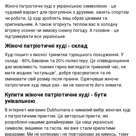
Жіночі патріотичні худі з українською символікою - це
чудовий варіант для прогулянок з друзями, занять спортом
чи роботи. Ці худі зроблять ваш образ цікавим та
оригінальним. А також огорнуть теплом вас в холодну
вітряну осінню чи зимову сніжну погоду. А головне - це
підтримувати все українське.
Жіночі патріотичні худі - склад
Худі пошиті з якісної тринитки турецького походження. У
складі - 80% бавовни та 20% поліестеру. Це співвідношення
дає можливість тканині гарно виглядати тривалий час, не
мати жодних “котуньців”, добре прасуватися та не
змінювати свій розмір після прання. Одягнувши жіноче
патріотичне худі лише раз - ви не захочете його знімати.
Купити жіноче патріотичне худі - бути
унікальною
В інтернет-магазині Dubhumans є чималий вибір жіночих худі
з патріотичним принтом. Це авторські принти, які
розроблені нашими дизайнерами. Це наші українські
символи, вишивки та гасла, які вже стали крилатими
виразами. Ми не копіюємо і не повторюємо за кимось, тому