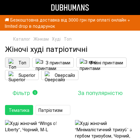
🚚 Безкоштовна доставка від 3000 грн при оплаті онлайн +
limited drop в подарунок
Каталог
Жінкам
Худі
Топ
Жіночі худі патріотичні
Топ
З принтами
З міні принтами
Superior
Оверсайз
Фільтр
За популярністю
1
Тематика
Патріотизм