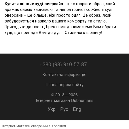
Купити жіноче худі оверсайз
- це створити образ, який
вражає своєю харизмою та неповторністю. Жіночі худі
оверсайз – це більше, ніж просто одяг. Це образ, який
вибудовується навколо вашого комфорту та стилю.
Приходьте до нас в Дірект і ми допоможемо Вам обрати
худі, що припаде Вам до душі. Стильного шопінгу!
+380 (98) 910-57-87
Контактна інформація
Повна версія сайту
© 2018—2026
Інтернет-магазин Dubhumans
Укр
Рус
Eng
Інтернет-магазин створений з Хорошоп