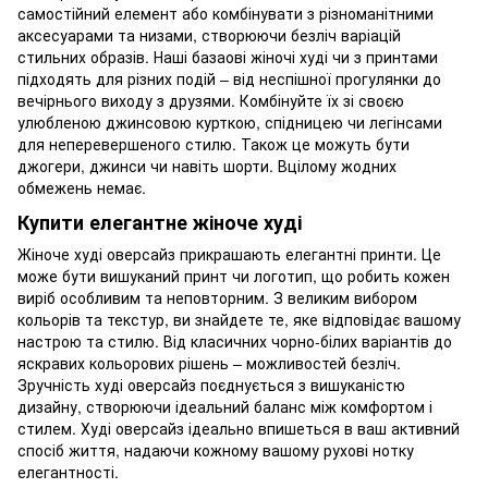
самостійний елемент або комбінувати з різноманітними
аксесуарами та низами, створюючи безліч варіацій
стильних образів. Наші базаові жіночі худі чи з принтами
підходять для різних подій – від неспішної прогулянки до
вечірнього виходу з друзями. Комбінуйте їх зі своєю
улюбленою джинсовою курткою, спідницею чи легінсами
для неперевершеного стилю. Також це можуть бути
джогери, джинси чи навіть шорти. Вцілому жодних
обмежень немає.
Купити елегантне жіноче худі
Жіноче худі оверсайз прикрашають елегантні принти. Це
може бути вишуканий принт чи логотип, що робить кожен
виріб особливим та неповторним. З великим вибором
кольорів та текстур, ви знайдете те, яке відповідає вашому
настрою та стилю. Від класичних чорно-білих варіантів до
яскравих кольорових рішень – можливостей безліч.
Зручність худі оверсайз поєднується з вишуканістю
дизайну, створюючи ідеальний баланс між комфортом і
стилем. Худі оверсайз ідеально впишеться в ваш активний
спосіб життя, надаючи кожному вашому рухові нотку
елегантності.