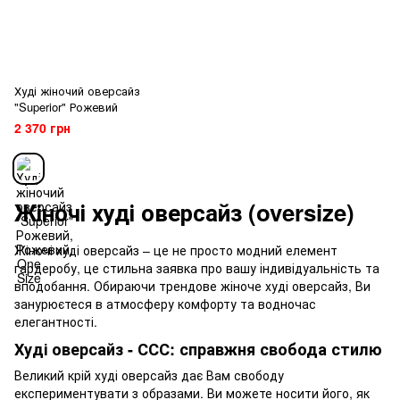
Худі жіночий оверсайз
"Superior" Рожевий
2 370 грн
Жіночі худі оверсайз (oversize)
Жіночі худі оверсайз – це не просто модний елемент
гардеробу, це стильна заявка про вашу індивідуальність та
вподобання. Обираючи трендове жіноче худі оверсайз, Ви
занурюєтеся в атмосферу комфорту та водночас
елегантності.
Худі оверсайз - ССС: справжня свобода стилю
Великий крій худі оверсайз дає Вам свободу
експериментувати з образами. Ви можете носити його, як