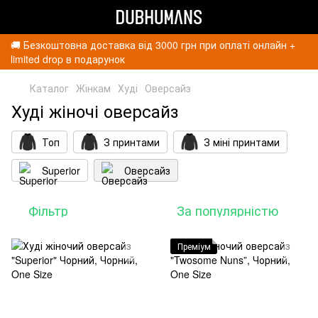
🚚 Безкоштовна доставка від 3000 грн при оплаті онлайн +
limited drop в подарунок
Каталог
Жінкам
Худі
Оверсайз
Худі жіночі оверсайз
Топ
З принтами
З міні принтами
Superior
Оверсайз
Фільтр
За популярністю
Преміум