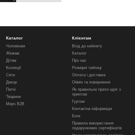
Каталог
Клієнтам
Чоловікам
Вхід до кабінету
Жінкам
Каталог
Дітям
Про нас
Колекції
Розмірні таблиці
Сети
Оплата і доставка
Декор
Обмін та повернення
Патчі
Як правильно прати одяг з
принтом
Тварини
Гуртом
Мерч B2B
Контактна інформація
Блог
Правила використання
подарункових сертифікатів