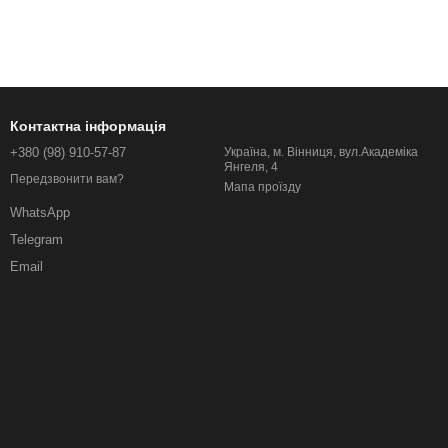
Контактна інформація
+380 (98) 910-57-87
Україна, м. Вінниця, вул.Академіка
Янгеля, 4
Передзвонити вам?
Мапа проїзду
WhatsApp
Telegram
Email