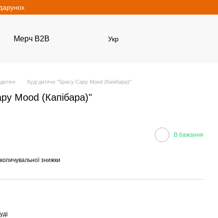
одарунок
Мерч B2B
Укр
 дитячі
Худі дитяче "Spacy Capy Mood (Капібара)"
apy Mood (Капібара)"
В бажання
копичувальної знижки