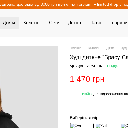
оштовна доставка від 3000 грн при оплаті онлайн + limited drop в п
Дітям
Колекції
Сети
Декор
Патчі
Тварини
Головна
Каталог
Дітям
Худі
Худі дитяче "Spacy C
Артикул: CAPSP-HK
1 відгук
1 470 грн
%
Ввійти
для відображення на
Виберіть колір