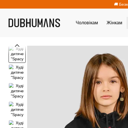
Перейти до основного контенту
🚚 Безк
Чоловікам
Жінкам