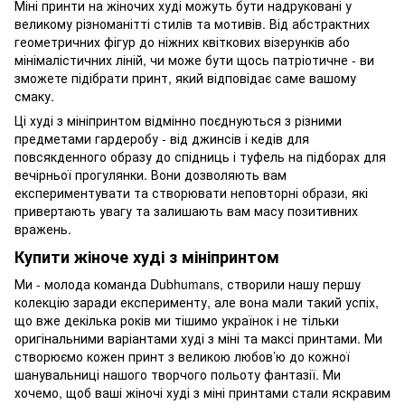
Міні принти на жіночих худі можуть бути надруковані у
великому різноманітті стилів та мотивів. Від абстрактних
геометричних фігур до ніжних квіткових візерунків або
мінімалістичних ліній, чи може бути щось патріотичне - ви
зможете підібрати принт, який відповідає саме вашому
смаку.
Ці худі з мініпринтом відмінно поєднуються з різними
предметами гардеробу - від джинсів і кедів для
повсякденного образу до спідниць і туфель на підборах для
вечірньої прогулянки. Вони дозволяють вам
експериментувати та створювати неповторні образи, які
привертають увагу та залишають вам масу позитивних
вражень.
Купити жіноче худі з мініпринтом
Ми - молода команда Dubhumans, створили нашу першу
колекцію заради експерименту, але вона мали такий успіх,
що вже декілька років ми тішимо українок і не тільки
оригінальними варіантами худі з міні та максі принтами. Ми
створюємо кожен принт з великою любов’ю до кожної
шанувальниці нашого творчого польоту фантазії. Ми
хочемо, щоб ваші жіночі худі з міні принтами стали яскравим