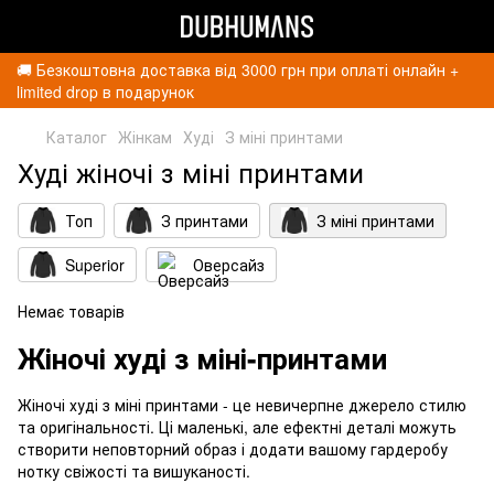
🚚 Безкоштовна доставка від 3000 грн при оплаті онлайн +
limited drop в подарунок
Каталог
Жінкам
Худі
З міні принтами
Худі жіночі з міні принтами
Топ
З принтами
З міні принтами
Superior
Оверсайз
Немає товарів
Жіночі худі з міні-принтами
Жіночі худі з міні принтами - це невичерпне джерело стилю
та оригінальності. Ці маленькі, але ефектні деталі можуть
створити неповторний образ і додати вашому гардеробу
нотку свіжості та вишуканості.