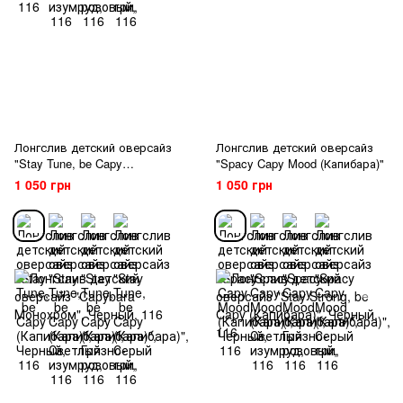
Лонгслив детский оверсайз
Лонгслив детский оверсайз
"Stay Tune, be Capy
"Spacy Capy Mood (Капибара)"
(Капибара)"
1 050 грн
1 050 грн