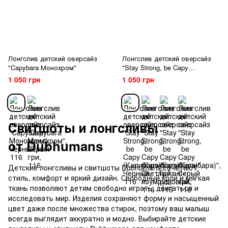
Лонгслив детский оверсайз
Лонгслив детский оверсайз
"Capybara Монохром"
"Stay Strong, be Capy
(Капибара)"
1 050 грн
1 050 грн
Свитшоты и лонгсливы
от Dubhumans
Детские лонгсливы и свитшоты Dubhumans сочетают
стиль, комфорт и яркий дизайн. Свободный крой и мягкая
ткань позволяют детям свободно играть, двигаться и
исследовать мир. Изделия сохраняют форму и насыщенный
цвет даже после множества стирок, поэтому ваш малыш
всегда выглядит аккуратно и модно. Выбирайте детские