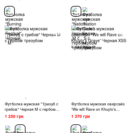
1
Футболка мужская "Тризуб с
Футболка мужская оверсайз
грибов" Черная M с гербом
“We will Rave on Khuylo’s
трезубом
Grave” Черная XSS с
1 250 грн
1 370 грн
надписью