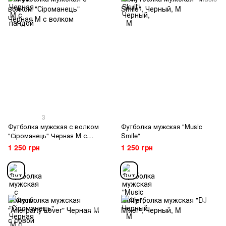
3
Футболка мужская с волком
Футболка мужская "Music
"Сіроманець" Черная M с
Smile"
волком
1 250 грн
1 250 грн