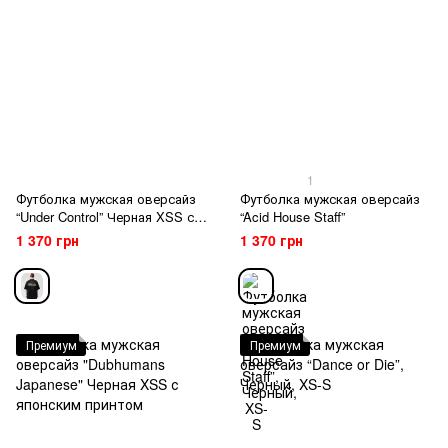
1
Футболка мужская оверсайз
Футболка мужская оверсайз
“Under Control” Черная XSS с
“Acid House Staff”
надписью
1 370 грн
1 370 грн
Премиум
Премиум