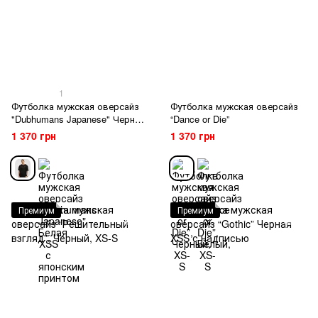
1
Футболка мужская оверсайз
Футболка мужская оверсайз
"Dubhumans Japanese" Черная
“Dance or Die”
XSS с японским принтом
1 370 грн
1 370 грн
Премиум
Премиум