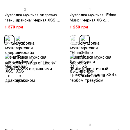
2
1
Футболка мужская оверсайз
Футболка мужская "Ethno
"Тень дракона" Черная XSS с
Music" Черная XS с
драконом
вышиванкой
1 370 грн
1 250 грн
3