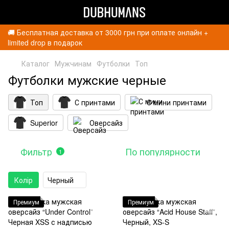
🚚 Бесплатная доставка от 3000 грн при оплате онлайн +
limited drop в подарок
Каталог
Мужчинам
Футболки
Топ
Футболки мужские черные
Топ
С принтами
С мини принтами
Superior
Оверсайз
Фильтр
По популярности
1
Колір
Черный
Премиум
Премиум