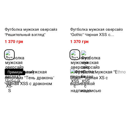
Футболка мужская оверсайз
Футболка мужская оверсайз
“Решительный взгляд”
“Gothic” Черная XSS с
надписью
1 370 грн
1 370 грн
Премиум