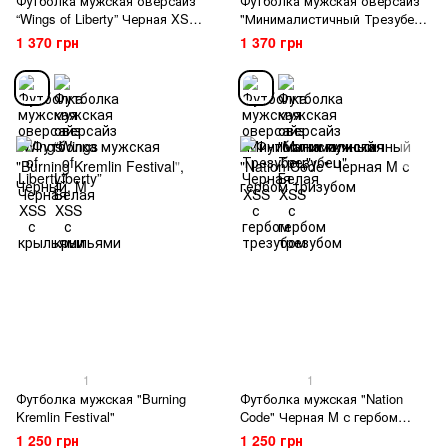
Футболка мужская оверсайз
Футболка мужская оверсайз
“Wings of Liberty” Черная XSS
"Минималистичный Трезубец"
с крыльями
Черная XSS с гербом
1 370 грн
1 370 грн
трезубом
1
1
Футболка мужская "Burning
Футболка мужская "Nation
Kremlin Festival"
Code" Черная M с гербом
тризубом
1 250 грн
1 250 грн