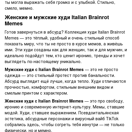
ты могла выражать себя громко и с улыбкой. Стильно,
смело, мемно.
Женские и мужские худи
Italian Brainrot
Memes
Готов завернуться в абсурд? Коллекция худи Italian Brainrot
Memes — это тёплый, удобный и очень стильный способ
показать миру, что ты не просто в курсе мемов, а живёшь
ими. Эти худи созданы как для женщин, так и для мужчин, и
идеально подойдут тем, кто ценит иронию, тренды и хочет
выглядеть по-настоящему уникально.
Мужские худи
с
Italian Brainrot Memes
—
это не просто
одежда — это стильный протест против банальности.
Абсурд выглядит ещё лучше, когда тепло. Худи отличаются
прочностью, комфортом, стильным внешним видом и
смелым принтом с характером.
Женские худи с
Italian Brainrot Memes
— это про свободу,
иронию и современную интернет-культуру. Мемы, ставшие
модой. Худи, ставшее выражением. Псевдоитальянская
эстетика, абсурдные персонажи и вирусный вайб TikTok
собрались здесь, чтобы согреть тебя изнутри — не только
физически, но и мемно.