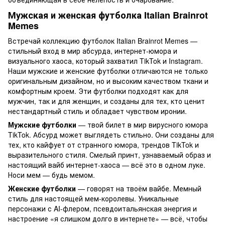
Мужская и женская футболка
Italian Brainrot
Memes
Встречай коллекцию футболок Italian Brainrot Memes —
стильный вход в мир абсурда, интернет-юмора и
визуального хаоса, который захватил TikTok и Instagram.
Наши мужские и женские футболки отличаются не только
оригинальным дизайном, но и высоким качеством ткани и
комфортным кроем. Эти футболки подходят как для
мужчин, так и для женщин, и созданы для тех, кто ценит
нестандартный стиль и обладает чувством иронии.
Мужские футболки
— твой билет в мир вирусного юмора
TikTok. Абсурд может выглядеть стильно. Они созданы для
тех, кто кайфует от странного юмора, трендов TikTok и
выразительного стиля. Смелый принт, узнаваемый образ и
настоящий вайб интернет-хаоса — всё это в одном луке.
Носи мем — будь мемом.
Женские футболки
— говорят на твоём вайбе. Мемный
стиль для настоящей мем-королевы. Уникальные
персонажи с AI-флером, псевдоитальянская энергия и
настроение «я слишком долго в интернете» — всё, чтобы