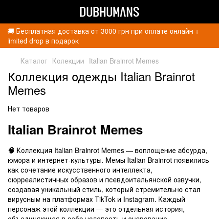
🚚 Бесплатная доставка от 3000 грн при оплате онлайн +
limited drop в подарок
Каталог
Колекции
Italian Brainrot Memes
Коллекция одежды Italian Brainrot
Memes
Нет товаров
Italian Brainrot Memes
🧠
Коллекция Italian Brainrot Memes — воплощение абсурда,
юмора и интернет-культуры. Мемы Italian Brainrot появились
как сочетание искусственного интеллекта,
сюрреалистичных образов и псевдоитальянской озвучки,
создавая уникальный стиль, который стремительно стал
вирусным на платформах TikTok и Instagram. Каждый
персонаж этой коллекции — это отдельная история,
объединяющая в себе нелепость и очарование.