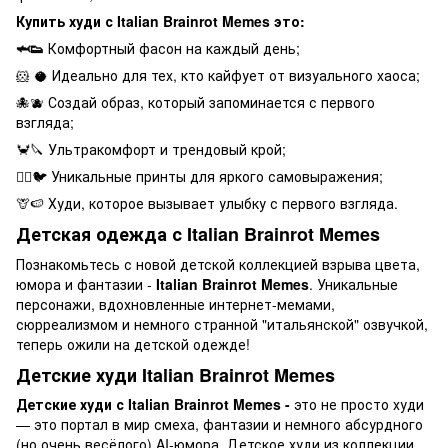
Купить худи с
Italian Brainrot Memes это:
🦈👟
Комфортный фасон на каждый день;
🐹 🥥 Идеально для тех, кто кайфует от визуального хаоса;
🐙🫐 Создай образ, который запоминается с первого
взгляда;
🦀🔪 Ультракомфорт и трендовый крой;
🕵️‍♂️🐦 Уникальные принты для яркого самовыражения;
🦒🍉 Худи, которое вызывает улыбку с первого взгляда.
Детская одежда с
Italian Brainrot Memes
Познакомьтесь с новой детской коллекцией взрыва цвета,
юмора и фантазии -
Italian Brainrot Memes
. Уникальные
персонажи, вдохновленные интернет-мемами,
сюрреализмом и немного странной "итальянской" озвучкой,
теперь ожили на детской одежде!
Детские худи
Italian Brainrot Memes
Детские худи с
Italian Brainrot Memes -
это не просто худи
— это портал в мир смеха, фантазии и немного абсурдного
(но очень весёлого) AI-юмора. Детское худи из коллекции