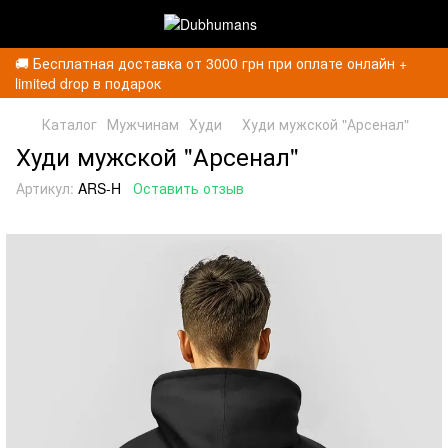
🚚 Бесплатная доставка от 3000 грн при оплате онлайн +
limited drop в подарок
Каталог
Мужчинам
Худи
Худи мужской "Арсенал"
Худи мужской "Арсенал"
Артикул:
ARS-H
Оставить отзыв