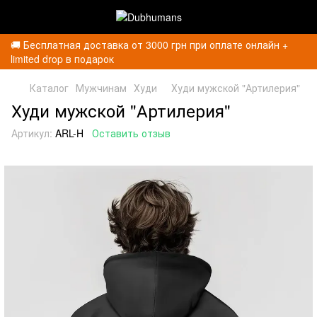
🚚 Бесплатная доставка от 3000 грн при оплате онлайн +
limited drop в подарок
Каталог
Мужчинам
Худи
Худи мужской "Артилерия"
Худи мужской "Артилерия"
Артикул:
ARL-H
Оставить отзыв