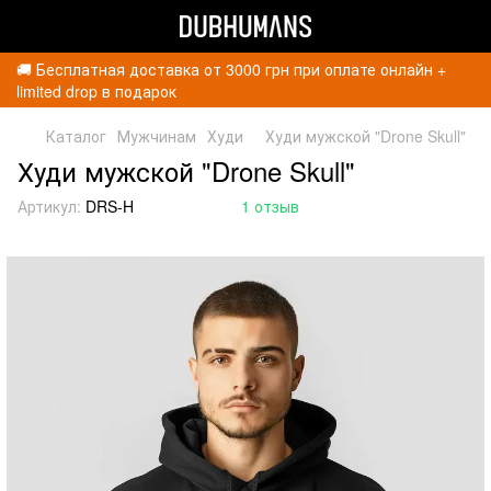
🚚 Бесплатная доставка от 3000 грн при оплате онлайн +
limited drop в подарок
Каталог
Мужчинам
Худи
Худи мужской "Drone Skull"
Худи мужской "Drone Skull"
Артикул:
DRS-H
1 отзыв