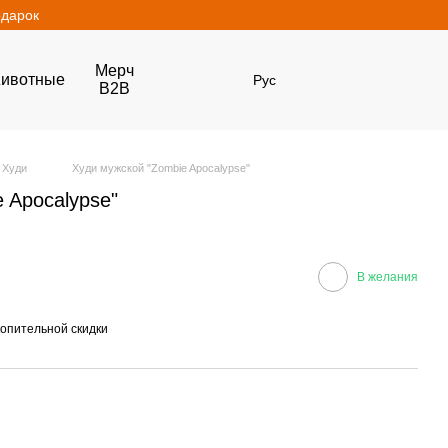
одарок
Мерч
ивотные
Рус
B2B
Худи
Худи мужской "Zombie Apocalypse"
 Apocalypse"
В желания
опительной скидки