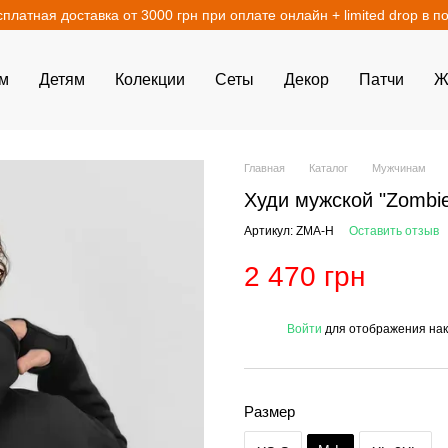
сплатная доставка от 3000 грн при оплате онлайн + limited drop в п
м
Детям
Колекции
Сеты
Декор
Патчи
Ж
Главная
Каталог
Мужчинам
Худи мужской "Zombie
Артикул: ZMA-H
Оставить отзыв
2 470 грн
%
Войти
для отображения нак
Размер