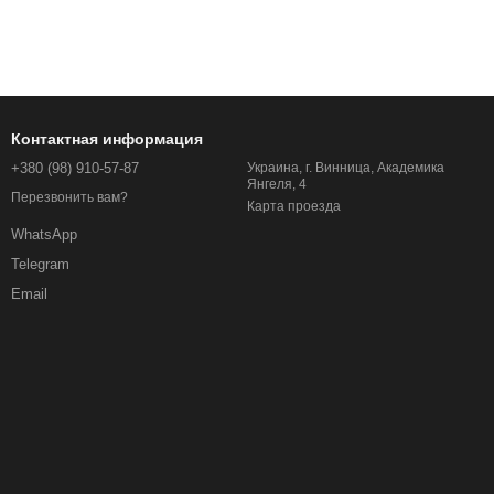
Контактная информация
+380 (98) 910-57-87
Украина, г. Винница, Академика
Янгеля, 4
Перезвонить вам?
Карта проезда
WhatsApp
Telegram
Email