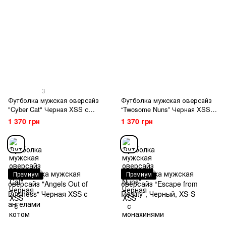
3
Футболка мужская оверсайз
Футболка мужская оверсайз
"Cyber Cat" Черная XSS с
“Twosome Nuns” Черная XSS с
котом
монахинями
1 370 грн
1 370 грн
Премиум
Премиум