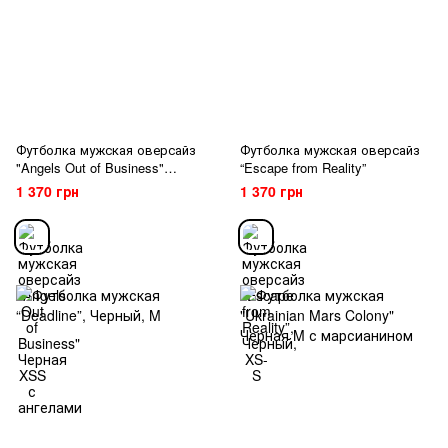
Футболка мужская оверсайз
Футболка мужская оверсайз
"Angels Out of Business"
“Escape from Reality”
Черная XSS с ангелами
1 370 грн
1 370 грн