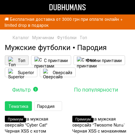
🚚 Бесплатная доставка от 3000 грн при оплате онлайн +
limited drop в подарок
Каталог
Мужчинам
Футболки
Топ
Мужские футболки • Пародия
Топ
С принтами
С мини принтами
Superior
Оверсайз
Фильтр
По популярности
1
Тематика
Пародия
Премиум
Премиум