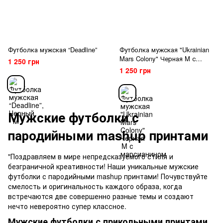
Футболка мужская “Deadline”
Футболка мужская "Ukrainian
Mars Colony" Черная M с
1 250 грн
марсианином
1 250 грн
Мужские футболки с
пародийными mashup принтами
"Поздравляем в мире непредсказуемого стиля и
безграничной креативности! Наши уникальные мужские
футболки с пародийными mashup принтами! Почувствуйте
смелость и оригинальность каждого образа, когда
встречаются две совершенно разные темы и создают
нечто невероятно супер классное.
Мужские футболки с прикольными принтами