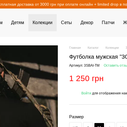
сплатная доставка от 3000 грн при оплате онлайн + limited drop в п
м
Детям
Колекции
Сеты
Декор
Патчи
Ж
Главная
Каталог
Колекции
Футболка мужская "3
Артикул: 3SBAI-TM
Оставить отз
1 250 грн
%
Войти
для отображения нак
Размер