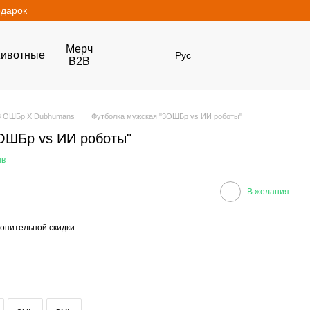
одарок
Мерч
ивотные
Рус
B2B
3 ОШБр Х Dubhumans
Футболка мужская "3ОШБр vs ИИ роботы"
ОШБр vs ИИ роботы"
ыв
В желания
опительной скидки