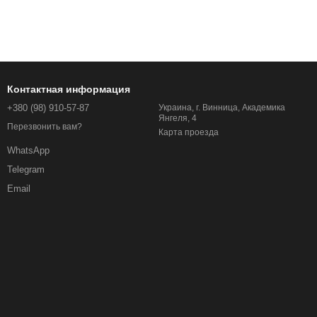
Контактная информация
+380 (98) 910-57-87
Украина, г. Винница, Академика
Янгеля, 4
Перезвонить вам?
Карта проезда
WhatsApp
Telegram
Email