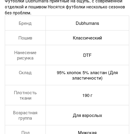
Футболки Dubhumans приятные на ощупь, с современной
отделкой и пошивом Носятся футболки несколько сезонов
без проблем.
Бренд
Dubhumans
Пошив
Классический
Нанесение
DTF
рисунка
Склад
95% хлопок 5% эластан (Для
эластичности)
Плотность
190 г
ткани
Возрастная
Для взрослых
группа
Пол
Мужская