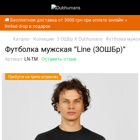
🚚 Бесплатная доставка от 3000 грн при оплате онлайн +
limited drop в подарок
Каталог
Колекции
3 ОШБр Х Dubhumans
Футболка мужск
Футболка мужская "Line (3ОШБр)"
Артикул:
LN-TM
Оставить отзыв
Прибуток на третю штурмову