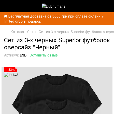
🚚 Бесплатная доставка от 3000 грн при оплате онлайн +
limited drop в подарок
Каталог
Сеты
Сет из 3-х черных Superior футболок оверс
Сет из 3-х черных Superior футболок
оверсайз "Черный"
Артикул:
B3B
Оставить отзыв
−33%