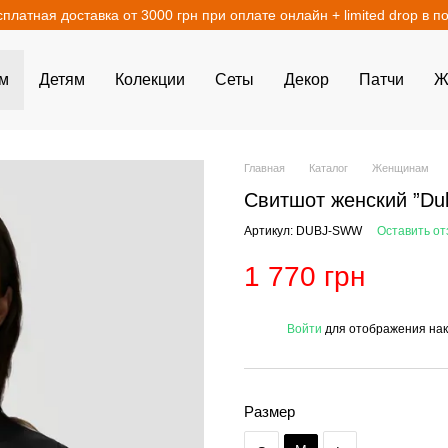
сплатная доставка от 3000 грн при оплате онлайн + limited drop в п
м
Детям
Колекции
Сеты
Декор
Патчи
Ж
Главная
Каталог
Женщинам
Свитшот женский ”Du
Артикул: DUBJ-SWW
Оставить от
1 770 грн
%
Войти
для отображения нак
Размер