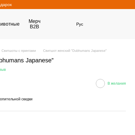
одарок
Мерч
ивотные
Рус
B2B
Свитшоты с принтами
Свитшот женский ”Dubhumans Japanese”
bhumans Japanese”
зыв
В желания
опительной скидки