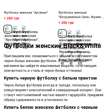
Футболка женская "Арсенал"
Футболка женская
"Вооруженные Силы Украины
1 250 грн
2"
1 250 грн
Футболки женские Black&White
Приглашаем вас ознакомиться с нашим ассортиментом
черно-белых женских футболок. В нашем интернет-
магазине вы найдете изысканные модели, сочетающие
элегантность и стиль в черно-белых оттенках!
Купить черную футболку с белым принтом
Черно-белые футболки всегда в тренде, поскольку они
олицетворяют классический и совершенный колорит. Они
станут неотъемлемой частью вашего гардероба, придавая
образу сдержанности и утонченности.
Купить белую женскую футболку с черным