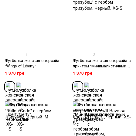
1
3
Футболка женская оверсайз
Футболка женская оверсайз с
“Wings of Liberty”
принтом “Минималистичный
трезубец” с гербом тризубом
1 370 грн
1 370 грн