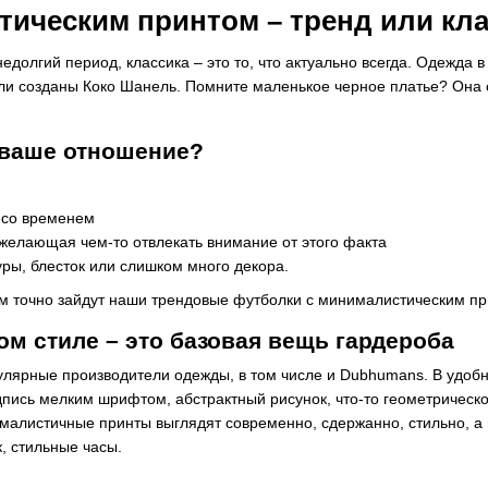
тическим принтом – тренд или кл
едолгий период, классика – это то, что актуально всегда. Одежда в
и созданы Коко Шанель. Помните маленькое черное платье? Она с
 ваше отношение?
у со временем
е желающая чем-то отвлекать внимание от этого факта
ры, блесток или слишком много декора.
ам точно зайдут наши трендовые футболки с минималистическим пр
м стиле – это базовая вещь гардероба
улярные производители одежды, в том числе и Dubhumans. В удобн
пись мелким шрифтом, абстрактный рисунок, что-то геометрическ
листичные принты выглядят современно, сдержанно, стильно, а гл
, стильные часы.