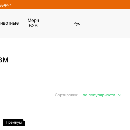
одарок
Мерч
ивотные
Рус
B2B
зм
Сортировка:
по популярности
Премиум