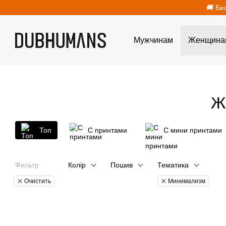
Перейти к основному контенту
🚚 Бе
Мужчинам
Женщина
Ж
Топ
С принтами
С мини принтами
Фильтр
Колір
Пошив
Тематика
Очистить
Минимализм