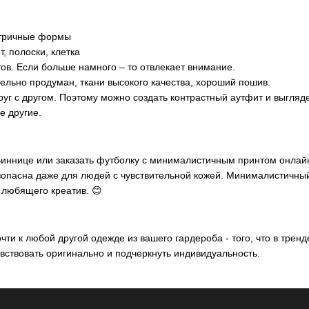
метричные формы
, полоски, клетка
ов. Если больше намного – то отвлекает внимание.
ельно продуман, ткани высокого качества, хороший пошив.
руг с другом. Поэтому можно создать контрастный аутфит и выгля
е другие.
иннице или заказать футболку с минималистичным принтом онлай
езопасна даже для людей с чувствительной кожей. Минималистичны
 любящего креатив. 😊
 к любой другой одежде из вашего гардероба - того, что в тренде
вствовать оригинально и подчеркнуть индивидуальность.