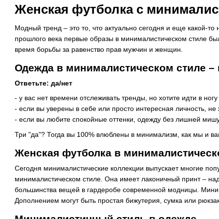
Женская футболка с минималис
Модный тренд – это то, что актуально сегодня и еще какой-то н
прошлого века первые образы в минималистическом стиле был
время борьбы за равенство прав мужчин и женщин.
Одежда в минималистическом стиле –
Ответьте: да/нет
- у вас нет времени отслеживать тренды, но хотите идти в ног
- если вы уверены в себе или просто интересная личность, н
- если вы любите спокойные оттенки, одежду без лишней мишу
Три "да"? Тогда вы 100% влюблены в минимализм, как мы и в
Женская футболка в минималистическо
Сегодня минималистические коллекции выпускает многие поп
минималистическом стиле. Она имеет лаконичный принт – над
большинства вещей в гардеробе современной модницы. Минима
Дополнением могут быть простая бижутерия, сумка или рюкзак
Минималистичный стиль в одежде