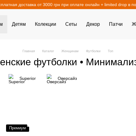
сплатная доставка от 3000 грн при оплате онлайн + limited drop в п
м
Детям
Колекции
Сеты
Декор
Патчи
Ж
Главная
Каталог
Женщинам
Футболки
Топ
енские футболки • Минимали
Superior
Оверсайз
Премиум