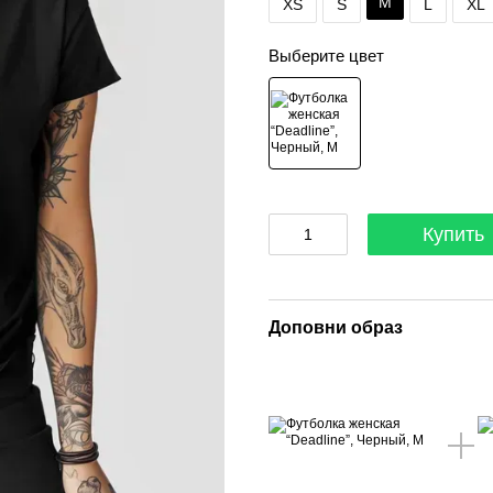
M
XS
S
L
XL
Выберите цвет
Купить
Доповни образ