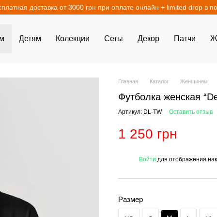
сплатная доставка от 3000 грн при оплате онлайн + limited drop в п
м
Детям
Колекции
Сеты
Декор
Патчи
Ж
Главная
Каталог
Женщинам
Футболка женская “De
Артикул: DL-TW
Оставить отзыв
1 250 грн
%
Войти
для отображения нак
Размер