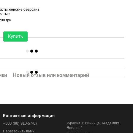
рты женские оверсайз
елтые
200 грн
Купить
ики
Новый отзыв или комментарий
Контактная информация
+380 (98) 910-57-87
Украина, г. Винница, Академика
Янгеля, 4
Перезвонить вам?