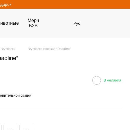
одарок
Мерч
ивотные
Рус
B2B
Футболки
Футболка женская “Deadline”
adline”
В желания
опительной скидки