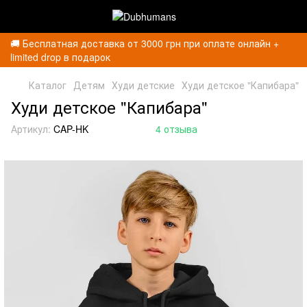
🚚 Бесплатная доставка от 3000 грн при оплате онлайн +
limited drop в подарок
Каталог
Детям
Худи детские
Худи детское "Капибара"
Худи детское "Капибара"
Артикул:
CAP-HK
4 отзыва