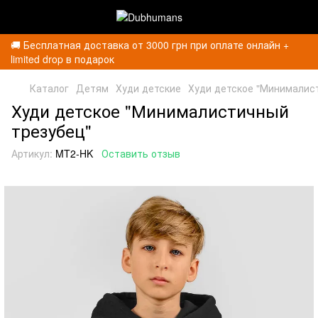
🚚 Бесплатная доставка от 3000 грн при оплате онлайн +
limited drop в подарок
Каталог
Детям
Худи детские
Худи детское "Минималис
Худи детское "Минималистичный
трезубец"
Артикул:
MT2-HK
Оставить отзыв