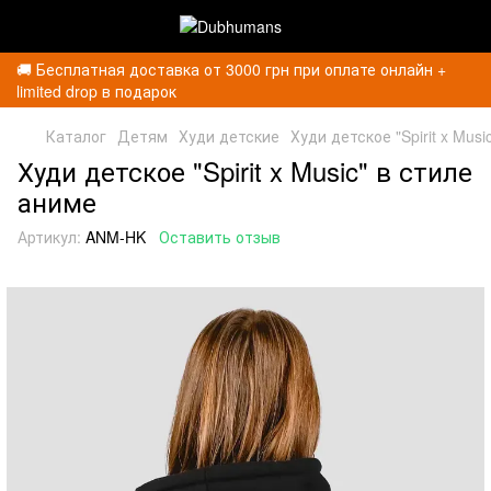
🚚 Бесплатная доставка от 3000 грн при оплате онлайн +
limited drop в подарок
Каталог
Детям
Худи детские
Худи детское "Spirit x Mus
Худи детское "Spirit x Music" в стиле
аниме
Артикул:
ANM-HK
Оставить отзыв