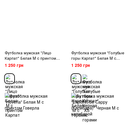
Футболка мужская "Лицо
Футболка мужская "Голубые
Карпат" Белая M с принтом
горы Карпат" Белая M с
Карпат
горами
1 250 грн
1 250 грн