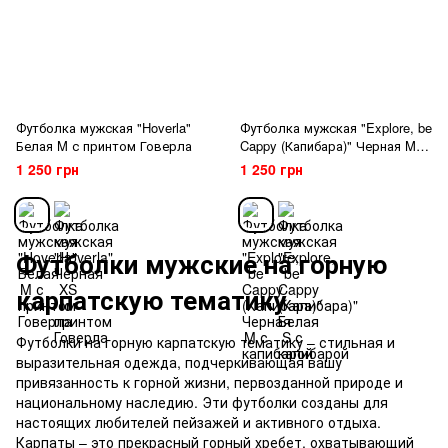
Футболка мужская "Hoverla"
Футболка мужская "Explore, be
Белая M с принтом Говерла
Cappy (Капибара)" Черная M с
капибарой
1 250 грн
1 250 грн
Футболки мужские на горную
карпатскую тематику
Футболки на горную карпатскую тематику – стильная и
выразительная одежда, подчеркивающая вашу
привязанность к горной жизни, первозданной природе и
национальному наследию. Эти футболки созданы для
настоящих любителей пейзажей и активного отдыха.
Карпаты – это прекрасный горный хребет, охватывающий