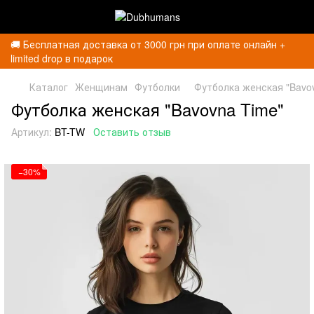
🚚 Бесплатная доставка от 3000 грн при оплате онлайн +
limited drop в подарок
Каталог
Женщинам
Футболки
Футболка женская "Bavo
Футболка женская "Bavovna Time"
Артикул:
BT-TW
Оставить отзыв
−30%