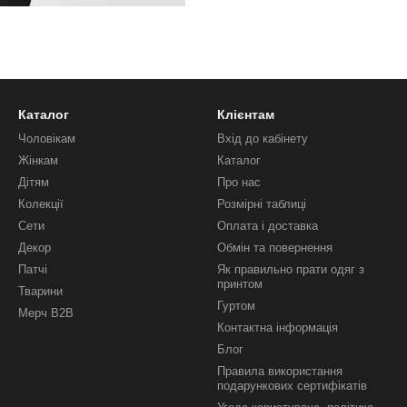
Каталог
Клієнтам
Чоловікам
Вхід до кабінету
Жінкам
Каталог
Дітям
Про нас
Колекції
Розмірні таблиці
Сети
Оплата і доставка
Декор
Обмін та повернення
Патчі
Як правильно прати одяг з
принтом
Тварини
Гуртом
Мерч B2B
Контактна інформація
Блог
Правила використання
подарункових сертифікатів