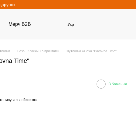
одарунок
Мерч B2B
Укр
тболки
База - Класичні з принтами
Футболка жіноча "Bavovna Time"
ovna Time"
В бажання
копичувальної знижки