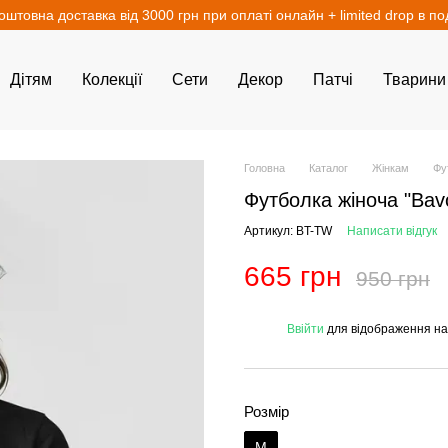
оштовна доставка від 3000 грн при оплаті онлайн + limited drop в п
Дітям
Колекції
Сети
Декор
Патчі
Тварини
Головна
Каталог
Жінкам
Фу
Футболка жіноча "Bav
Артикул: BT-TW
Написати відгук
665 грн
950 грн
%
Ввійти
для відображення на
Розмір
M