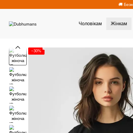
Перейти до основного контенту
🚚 Безк
Чоловікам
Жінкам
−30%