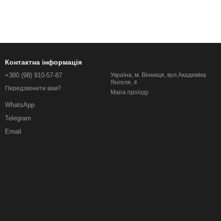
Контактна інформація
+380 (98) 910-57-87
Україна, м. Вінниця, вул.Академіка
Янгеля, 4
Передзвонити вам?
Мапа проїзду
WhatsApp
Telegram
Email