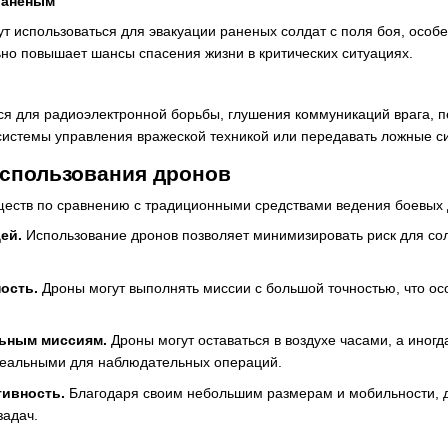
раненым
т использоваться для эвакуации раненых солдат с поля боя, особе
ьно повышает шансы спасения жизни в критических ситуациях.
ся для радиоэлектронной борьбы, глушения коммуникаций врага, 
системы управления вражеской техникой или передавать ложные с
спользования дронов
еств по сравнению с традиционными средствами ведения боевых 
дей.
Использование дронов позволяет минимизировать риск для сол
ность.
Дроны могут выполнять миссии с большой точностью, что о
льным миссиям.
Дроны могут оставаться в воздухе часами, а иног
идеальными для наблюдательных операций.
тивность.
Благодаря своим небольшим размерам и мобильности, д
задач.