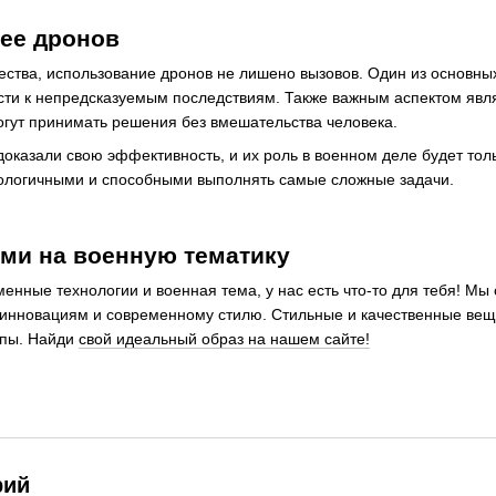
ее дронов
ства, использование дронов не лишено вызовов. Один из основных
сти к непредсказуемым последствиям. Также важным аспектом яв
огут принимать решения без вмешательства человека.
доказали свою эффективность, и их роль в военном деле будет то
ологичными и способными выполнять самые сложные задачи.
ами на военную тематику
енные технологии и военная тема, у нас есть что-то для тебя! М
 инновациям и современному стилю. Стильные и качественные вещи
лпы. Найди
свой идеальный образ на нашем сайте!
рий