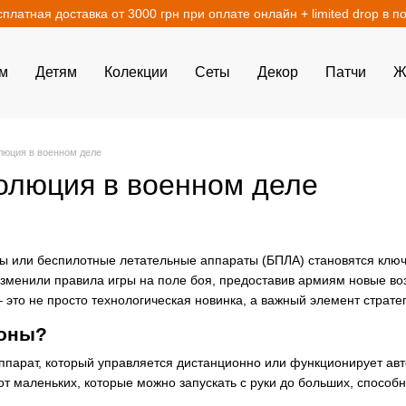
сплатная доставка от 3000 грн при оплате онлайн + limited drop в п
м
Детям
Колекции
Сеты
Декор
Патчи
Ж
люция в военном деле
олюция в военном деле
 или беспилотные летательные аппараты (БПЛА) становятся ключ
изменили правила игры на поле боя, предоставив армиям новые в
– это не просто технологическая новинка, а важный элемент стра
роны?
аппарат, который управляется дистанционно или функционирует а
от маленьких, которые можно запускать с руки до больших, способ