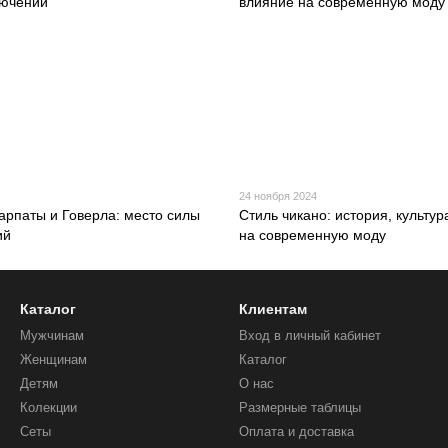
24 ноября 2024
арпаты и Говерла: место силы
Стиль чикано: история, культур
ий
на современную моду
Каталог
Клиентам
Мужчинам
Вход в личный кабинет
Женщинам
Каталог
Детям
О нас
Колекции
Размерные таблицы
Сеты
Оплата и доставка