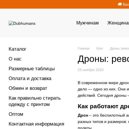
Перейти к основному контенту
🚚 Бе
Мужчинам
Женщина
Каталог
Главная
Блог
Дроны: рево
Дроны: рев
О нас
Размерные таблицы
25 ноября 2024
Оплата и доставка
В современном мире дроны
Обмен и возврат
дело — одно из них. Они 
действий. Сегодня дроны 
Как правильно стирать
одежду с принтом
Как работают д
Оптом
Дрон
– это беспилотный 
разных типов и размеров: 
Контактная информация
полеты.