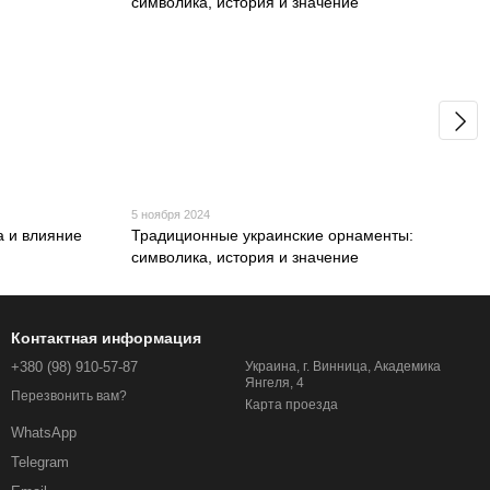
5 ноября 2024
а и влияние
Традиционные украинские орнаменты:
символика, история и значение
Контактная информация
+380 (98) 910-57-87
Украина, г. Винница, Академика
Янгеля, 4
Перезвонить вам?
Карта проезда
WhatsApp
Telegram