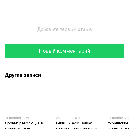
Добавьте первый отзыв
Новый комментарий
Другие записи
25 ноября 2024
25 ноября 2024
24 ноября 20
Дроны: революция в
Рейвы и Acid House:
Украинские
военном деле
музыка, свобода и стиль
Говерла: м