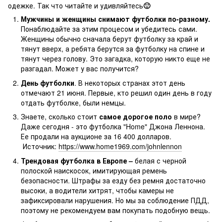
одежке. Так что читайте и удивляйтесь
🙂
Мужчины и женщины снимают футболки по-разному.
Понаблюдайте за этим процесом и убедитесь сами.
Женщины обычно сначала берут футболку за край и
тянут вверх, а ребята берутся за футболку на спине и
тянут через голову. Это загадка, которую никто еще не
разгадал. Может у вас получится?
День футболки
. В некоторых странах этот день
отмечают 21 июня. Первые, кто решил один день в году
отдать футболке, были немцы.
Знаете, сколько стоит
самое дорогое поло
в мире?
Даже сегодня - это футболка "Home" Джона Леннона.
Ее продали на аукционе за 16 400 долларов.
Источник:
https://www.home1969.com/johnlennon
Трендовая футболка в Европе –
белая с черной
полоской наискосок, имитирующая ремень
безопасности. Штрафы за езду без ремня достаточно
высоки, а водители хитрят, чтобы камеры не
зафиксировали нарушения. Но мы за соблюдение ПДД,
поэтому не рекомендуем вам покупать подобную вещь.