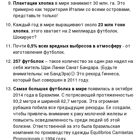
Плантации хлопка
в мире занимают 30 млн. га. Это
примерно как территория Италии со всеми островами,
представьте только!
Каждый год в мире выращивают около
23 млн тонн
хлопка
, этого хватает на 2 миллиарда футболок.
Шокирует?
Почти
0,5% всех вредных выбросов в атмосферу
- от
изготовления футболок.
257 футболок
– такое количество за один раз надел на
себя житель Шри-Ланки Санат Бандара. (Будьте
внимательны: не БандЭра)🙂 Это рекорд Гиннеса,
который был совершен в 2011 году.
Самая большая футболка в мире
появилась в октябре
2014 года в Бразилии. С потрясающей протяженностью
93,2 метра и шириной 62,7 метров. Эта огромная
рубашка побила все предыдущие рекорды. Ее создали,
чтобы привлечь внимание к раку молочной железы и
повысить осведомленность среди людей об этой
болезни. Ответственной за это была бразильская
компания по производству одежды Equilíbrios Camisetas
Promocionais с 1994 году.