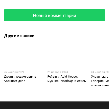
Новый комментарий
Другие записи
25 ноября 2024
25 ноября 2024
24 ноября 20
Дроны: революция в
Рейвы и Acid House:
Украинские
военном деле
музыка, свобода и стиль
Говерла: м
приключен