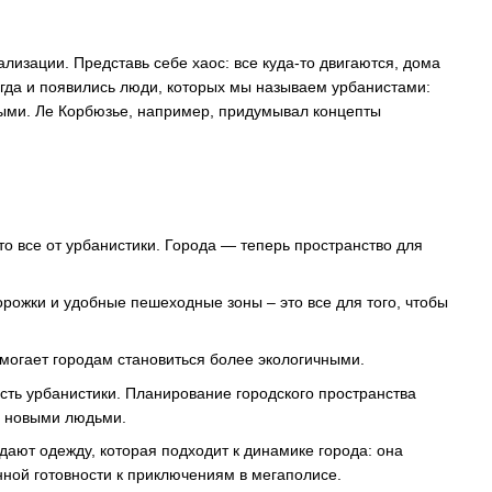
иализации. Представь себе хаос: все куда-то двигаются, дома
Тогда и появились люди, которых мы называем урбанистами:
ными. Ле Корбюзье, например, придумывал концепты
о все от урбанистики. Города — теперь пространство для
рожки и удобные пешеходные зоны – это все для того, чтобы
огает городам становиться более экологичными.
асть урбанистики. Планирование городского пространства
с новыми людьми.
дают одежду, которая подходит к динамике города: она
янной готовности к приключениям в мегаполисе.