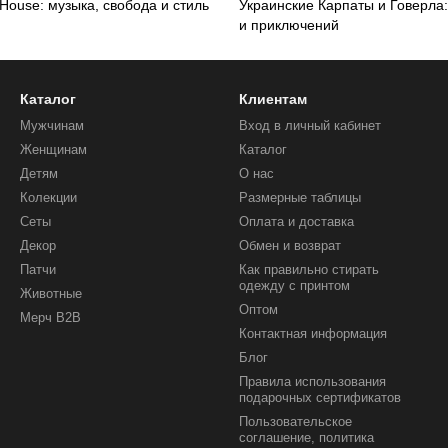
 House: музыка, свобода и стиль
Украинские Карпаты и Говерла
и приключений
Каталог
Клиентам
Мужчинам
Вход в личный кабинет
Женщинам
Каталог
Детям
О нас
Колекции
Размерные таблицы
Сеты
Оплата и доставка
Декор
Обмен и возврат
Патчи
Как правильно стирать
одежду с принтом
Животные
Оптом
Мерч B2B
Контактная информация
Блог
Правила использования
подарочных сертификатов
Пользовательское
соглашение, политика