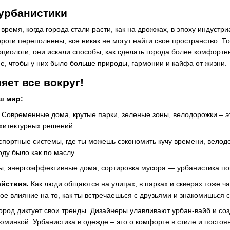
урбанистики
 время, когда города стали расти, как на дрожжах, в эпоху индустр
ороги переполнены, все никак не могут найти свое пространство. 
оциологи, они искали способы, как сделать города более комфорт
ие, чтобы у них было больше природы, гармонии и кайфа от жизни.
яет все вокруг!
аш мир:
Современные дома, крутые парки, зеленые зоны, велодорожки – эт
рхитектурных решений.
портные системы, где ты можешь сэкономить кучу времени, велодо
ду было как по маслу.
, энергоэффективные дома, сортировка мусора — урбанистика пом
йствия.
Как люди общаются на улицах, в парках и скверах тоже ч
ое влияние на то, как ты встречаешься с друзьями и знакомишься 
ород диктует свои тренды. Дизайнеры улавливают урбан-вайб и соз
зюминкой. Урбанистика в одежде – это о комфорте в стиле и посто