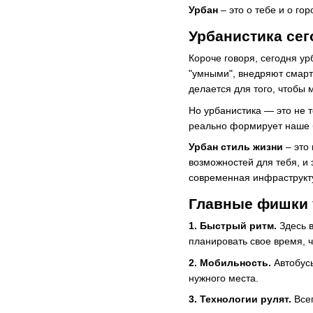
Урбан
– это о тебе и о го
Урбанистика сег
Короче говоря, сегодня ур
"умными", внедряют смарт
делается для того, чтобы 
Но урбанистика — это не т
реально формирует наше бу
Урбан стиль жизни
– это 
возможностей для тебя, и
современная инфраструктур
Главные фишки 
1. Быстрый ритм.
Здесь в
планировать свое время, ч
2. Мобильность.
Автобусы
нужного места.
3. Технологии рулят.
Всег