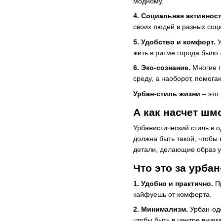
модному.
4. Социальная активност
своих людей в разных соц
5. Удобство и комфорт.
У
жить в ритме города было 
6. Эко-сознание.
Многие г
среду, а наоборот, помога
Урбан-стиль жизни
– это
А как насчет шм
Урбанистический стиль в о
должна быть такой, чтобы
детали, делающие образ 
Что это за урба
1. Удобно и практично.
Пр
кайфуешь от комфорта.
2. Минимализм.
Урбан-од
чтобы быть в центре вним