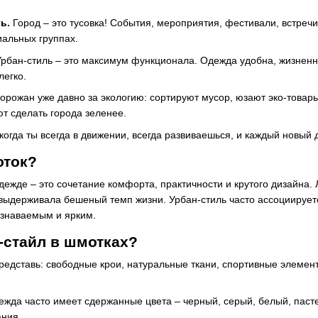
ь.
Город – это тусовка! События, мероприятия, фестивали, встреч
иальных группах.
рбан-стиль – это максимум функционала. Одежда удобна, жизненно
легко.
орожан уже давно за экологию: сортируют мусор, юзают эко-товар
ют сделать города зеленее.
 когда ты всегда в движении, всегда развиваешься, и каждый новый 
оток?
дежде – это сочетание комфорта, практичности и крутого дизайна.
 выдерживала бешеный темп жизни. Урбан-стиль часто ассоциирует
узнаваемым и ярким.
н-стайл в шмотках?
едставь: свободные крои, натуральные ткани, спортивные элемент
ежда часто имеет сдержанные цвета – черный, серый, белый, паст
ания.