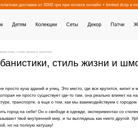
сплатная доставка от 3000 грн при оплате онлайн + limited drop в п
м
Детям
Колекции
Сеты
Декор
Патчи
Ж
анистики, стиль жизни и шмотки!
банистики, стиль жизни и шмо
е просто куча зданий и улиц. Это место, где все крутится, кипит и
 которая не просто существует где-то там, она реально влияет на н
ктуре, транспорте, а еще о том, как мы взаимодействуем с городом 
сить город на себе! Он о свободе в одежде, экспериментах со стил
азывают твой внутренний мир, и ты выглядишь как никто другой. Ур
ой, но на полную катушку!