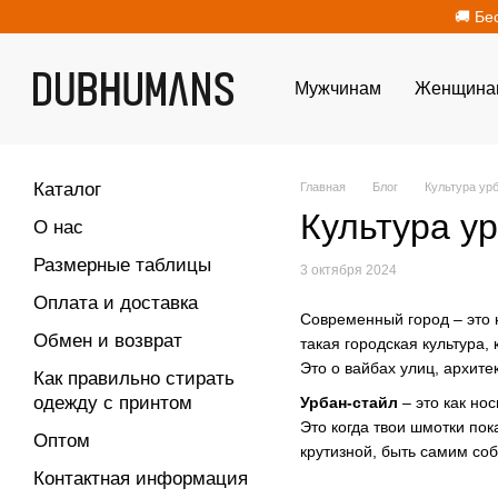
Перейти к основному контенту
🚚 Бе
Мужчинам
Женщина
Каталог
Главная
Блог
Культура урб
Культура ур
О нас
Размерные таблицы
3 октября 2024
Оплата и доставка
Современный город – это н
Обмен и возврат
такая городская культура,
Это о вайбах улиц, архите
Как правильно стирать
одежду с принтом
Урбан-стайл
– это как но
Это когда твои шмотки пок
Оптом
крутизной, быть самим соб
Контактная информация