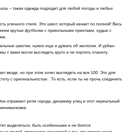
лы – такая одежда подходит для любой погоды и любых
есть уличного стиля. Это шмот, который качает по полной! Весь
е имеем крутые футболки с прикольными принтами, худые с
еме.
тильные шмотки, нужно еще и думать об экологии. И урбан-
мы с вами могли выглядеть круто и не портить планету.
ет везде, но при этом хочет выглядеть на все 100. Это для
тоту с оригинальностью . То есть, если ты не прочь соединить
ни отражают ритм города, динамику улиц и этот нереальный
 минимализма.
отят выделяться, быть особенными и не боятся
ых людей, творческих личностей и тех, кто просто хочет