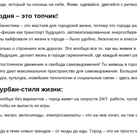
роде, который ты носишь на себе. Живи, одевайся, двигайся с ритмо
одня – это топчик!
банистика – это мастхев для городской жизни, потому что города 
-фишки как транспорт будущего, автоматизированные энергосберег
мы кайфовали от жизни в городе – было удобно, безопасно и классн
олько о строениях или дорогах. Это вообще все то, как мы живем в
дущее, делает жизнь в городе гармоничной, где каждый может разв
постоянное движение и свобода самовыражения! Ты живешь в городе
 это дает максимальное пространство для самовыражения. Большой
а, культура, новейшие технологии и социальные связи – здесь все
урбан-стиля жизни:
ообще без вариантов – город живет на скорости 24/7: работа, тусо
тобы не выпасть из игры.
, метро, ​​велосипеды, электросамокаты – кто на чем хочет, на том
да в теме новых трендов – от моды до еды. Город – это не просто 