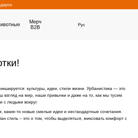
одарок
Мерч
ивотные
Рус
B2B
тки!
 микшируется: культуры, идеи, стили жизни. Урбанистика — это
аш взгляд на мир, наши привычки и даже на то, как мы тусим.
и с людьми вокруг.
ем, какие-то новые смелые идеи и нестандартные сочетания.
бан стиль – это о том, чтобы выделяться, миксовать комфорт с