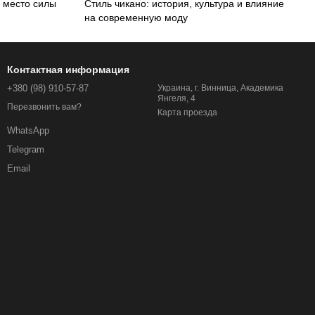
: место силы
Стиль чикано: история, культура и влияние
на современную моду
Контактная информация
+380 (98) 910-57-87
Украина, г. Винница, Академика
Янгеля, 4
Перезвонить вам?
Карта проезда
WhatsApp
Telegram
Email