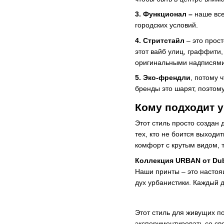
3. Функционал –
наше все
городских условий.
4. Стритстайл
– это прос
этот вайб улиц, граффити,
оригинальными надписями 
5. Эко-френдли
, потому 
бренды это шарят, поэтому
Кому подходит 
Этот стиль просто создан 
тех, кто не боится выходи
комфорт с крутым видом, т
Коллекция URBAN от Du
Наши принты – это настоя
дух урбанистики. Каждый 
Этот стиль для живущих по
экспериментировать со сво