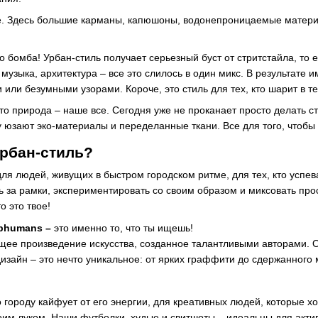
. Здесь большие карманы, капюшоны, водонепроницаемые материа
то бомба! Урбан-стиль получает серьезный буст от стритстайла, то 
 музыка, архитектура – ​​все это слилось в один микс. В результат
или безумными узорами. Короче, это стиль для тех, кто шарит в т
что природа – наше все. Сегодня уже не проканает просто делать с
 юзают эко-материалы и переделанные ткани. Все для того, чтобы 
урбан-стиль?
для людей, живущих в быстром городском ритме, для тех, кто успева
ть за рамки, экспериментировать со своим образом и миксовать прос
о это твое!
bhumans –
это именно то, что ты ищешь!
щее произведение искусства, созданное талантливыми авторами. О
дизайн – это нечто уникальное: от ярких граффити до сдержанного
 городу кайфует от его энергии, для креативных людей, которые х
им луком. Наши футболки, худые и свитшоты – идеальны для активн