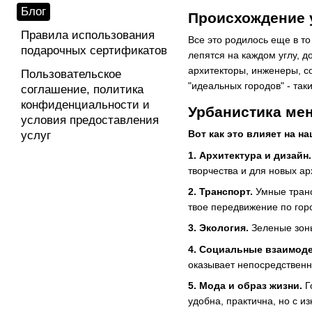
Блог
Происхождение 
Правила использования
Все это родилось еще в то
подарочных сертификатов
лепятся на каждом углу, д
архитекторы, инженеры, с
Пользовательское
"идеальных городов" - так
соглашение, политика
конфиденциальности и
Урбанистика мен
условия предоставления
Вот как это влияет на н
услуг
1. Архитектура и дизайн.
творчества и для новых а
2. Транспорт.
Умные транс
твое передвижение по горо
3. Экология.
Зеленые зоны
4. Социальные взаимоде
оказывает непосредственн
5. Мода и образ жизни.
Г
удобна, практична, но с и