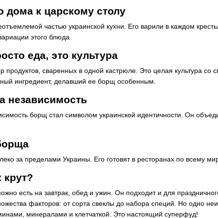
о дома к царскому столу
отъемлемой частью украинской кухни. Его варили в каждом кресть
вариации этого блюда.
осто еда, это культура
ор продуктов, сваренных в одной кастрюле. Это целая культура со
тный ингредиент, делавший ее борщ особенным.
за независимость
исимость борщ стал символом украинской идентичности. Он объед
борща
еко за пределами Украины. Его готовят в ресторанах по всему ми
 крут?
ожно есть на завтрак, обед и ужин. Он подходит и для праздничног
ножества факторов: от сорта свеклы до набора специй. Но одно неи
аминами, минералами и клетчаткой. Это настоящий суперфуд!