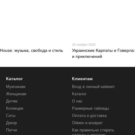
24 ноября 2024
 House: музыка, свобода и стиль
Украинские Карпаты и Говерла
и приключений
Каталог
Клиентам
Мужчинам
Вход в личный кабинет
Женщинам
Каталог
Детям
О нас
Колекции
Размерные таблицы
Сеты
Оплата и доставка
Декор
Обмен и возврат
Патчи
Как правильно стирать
одежду с принтом