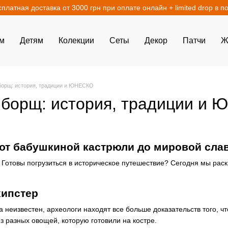
сплатная доставка от 3000 грн при оплате онлайн + limited drop в п
м
Детям
Колекции
Сеты
Декор
Патчи
Ж
борщ: история, традиции и ЮНЕСКО
 борщ: история, традиции и
 от бабушкиной кастрюли до мировой сла
 Готовы погрузиться в историческое путешествие? Сегодня мы рас
хипстер
 неизвестен, археологи находят все больше доказательств того, ч
из разных овощей, которую готовили на костре.