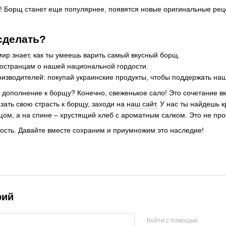
е! Борщ станет еще популярнее, появятся новые оригинальные рец
сделать?
 мир знает, как ты умеешь варить самый вкусный борщ.
ностранцам о нашей национальной гордости.
оизводителей: покупай украинские продукты, чтобы поддержать наш
 дополнение к борщу? Конечно, свеженькое сало! Это сочетание вк
азать свою страсть к борщу, заходи на
наш сайт.
У нас ты найдешь к
щом, а на спине – хрустящий хлеб с ароматным салком. Это не прос
ость. Давайте вместе сохраним и приумножим это наследие!
рий
Войти с помощью