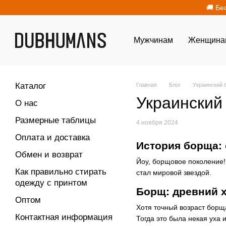
Перейти к основному контенту
🚚 Бе
Мужчинам
Женщина
Каталог
Главная
Блог
Украинский 
Украинский
О нас
Размерные таблицы
4 ноября 2024
Оплата и доставка
История борща:
Обмен и возврат
Йоу, борщовое поколение!
Как правильно стирать
стал мировой звездой.
одежду с принтом
Борщ: древний 
Оптом
Хотя точный возраст борща
Контактная информация
Тогда это была некая уха 