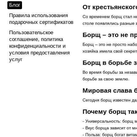
Блог
От крестьянског
Правила использования
Со временем борщ стал не
подарочных сертификатов
столе появлялись разные 
Пользовательское
Борщ – это не пр
соглашение, политика
Борщ – это не просто наб
конфиденциальности и
хозяйка имела свой секре
условия предоставления
услуг
Борщ в борьбе 
Во время борьбы за незав
борьбе за свою землю.
Мировая слава 
Сегодня борщ известен дал
Почему борщ так
- Универсальность: борщ м
- Вкус борща зависит от м
- Польза: борщ богат вит