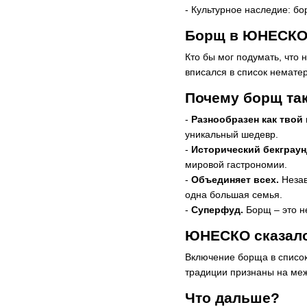
- Культурное наследие: бо
Борщ в ЮНЕСК
Кто бы мог подумать, что
вписался в список нематер
Почему борщ так
-
Разнообразен как твой
уникальный шедевр.
-
Исторический бекграун
мировой гастрономии.
-
Объединяет всех.
Незав
одна большая семья.
-
Суперфуд.
Борщ – это н
ЮНЕСКО сказало
Включение борща в список
традиции признаны на меж
Что дальше?