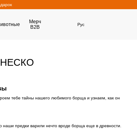
одарок
Мерч
ивотные
Рус
B2B
 ЮНЕСКО
вы
кроем тебе тайны нашего любимого борща и узнаем, как он
то наши предки варили нечто вроде борща еще в древности.