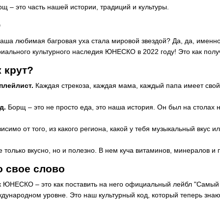
рщ – это часть нашей истории, традиций и культуры.
О
 наша любимая багровая уха стала мировой звездой? Да, да, име
иального культурного наследия ЮНЕСКО в 2022 году! Это как полу
 крут?
 плейлист.
Каждая стрекоза, каждая мама, каждый папа имеет свой
д.
Борщ – это не просто еда, это наша история. Он был на столах 
исимо от того, из какого региона, какой у тебя музыкальный вкус 
е только вкусно, но и полезно. В нем куча витаминов, минералов и 
 свое слово
 ЮНЕСКО – это как поставить на него официальный лейбл "Самый кр
дународном уровне. Это наш культурный код, который теперь знаю