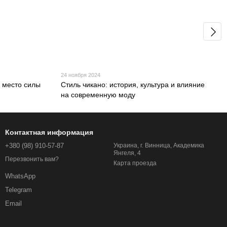
24 ноября 2024
: место силы
Стиль чикано: история, культура и влияние
на современную моду
Контактная информация
+380 (98) 910-57-87
Украина, г. Винница, Академика
Янгеля, 4
Перезвонить вам?
Карта проезда
WhatsApp
Telegram
Email