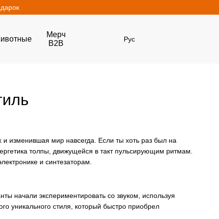
одарок
Мерч
ивотные
Рус
B2B
тиль
х и изменившая мир навсегда. Если ты хоть раз был на
энергетика толпы, движущейся в такт пульсирующим ритмам.
электронике и синтезаторам.
канты начали экспериментировать со звуком, используя
того уникального стиля, который быстро приобрел