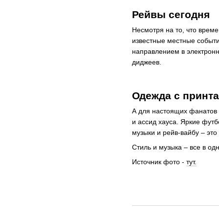
Рейвы сегодня
Несмотря на то, что врем
известные местные событи
направлением в электронн
диджеев.
Одежда с принта
А для настоящих фанатов 
и ассид хауса. Яркие фут
музыки и рейв-вайбу – эт
Cтиль и музыка – все в од
Источник фото -
тут.