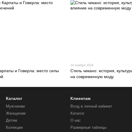
24 ноября 2024
арпаты и Говерла: место силы
Стиль чикано: история, культур
ий
на современную моду
Каталог
Клиентам
Мужчинам
Вход в личный кабинет
Женщинам
Каталог
Детям
О нас
Колекции
Размерные таблицы