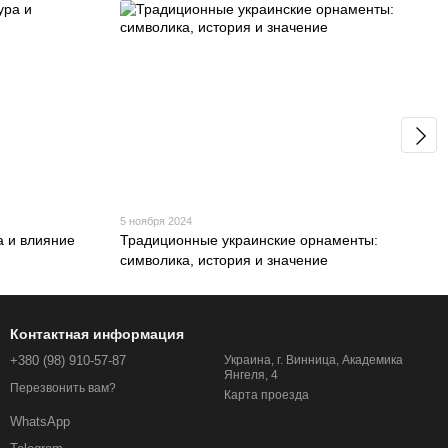
5 ноября 2024
а и влияние
Традиционные украинские орнаменты:
символика, история и значение
Контактная информация
+380 (98) 910-57-87
Украина, г. Винница, Академика
Янгеля, 4
Перезвонить вам?
Карта проезда
WhatsApp