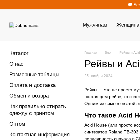
Перейти к основному контенту
🚚 Бе
Мужчинам
Женщина
Каталог
Главная
Блог
Рейвы и Acid
Рейвы и Aci
О нас
Размерные таблицы
25 ноября 2024
Оплата и доставка
Рейвы — это не просто муз
Обмен и возврат
настоящем рейве, то знаеш
Одним из символов этой э
Как правильно стирать
одежду с принтом
Что такое Acid 
Оптом
Acid House (или просто ас
синтезатор Roland TB-303.
Контактная информация
популярность сначала в С