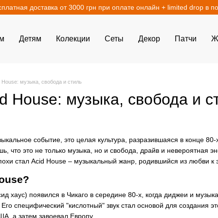
сплатная доставка от 3000 грн при оплате онлайн + limited drop в п
м
Детям
Колекции
Сеты
Декор
Патчи
Ж
 House: музыка, свобода и стиль
d House: музыка, свобода и с
ыкальное событие, это целая культура, разразившаяся в конце 80-
ь, что это не только музыка, но и свобода, драйв и невероятная 
похи стал Acid House – музыкальный жанр, родившийся из любви к 
House?
сид хаус) появился в Чикаго в середине 80-х, когда диджеи и музы
 Его специфический "кислотный" звук стал основой для создания э
ША, а затем завоевал Европу.