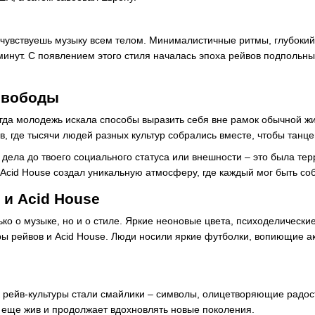
ы чувствуешь музыку всем телом. Минималистичные ритмы, глубокий
нут. С появлением этого стиля началась эпоха рейвов подпольных 
свободы
огда молодежь искала способы выразить себя вне рамок обычной жи
, где тысячи людей разных культур собрались вместе, чтобы танц
дела до твоего социального статуса или внешности – это была тер
 Acid House создал уникальную атмосферу, где каждый мог быть соб
 и Acid House
ько о музыке, но и о стиле. Яркие неоновые цвета, психоделические
уры рейвов и Acid House. Люди носили яркие футболки, вопиющие
рейв-культуры стали смайлики – символы, олицетворяющие радость
еще жив и продолжает вдохновлять новые поколения.